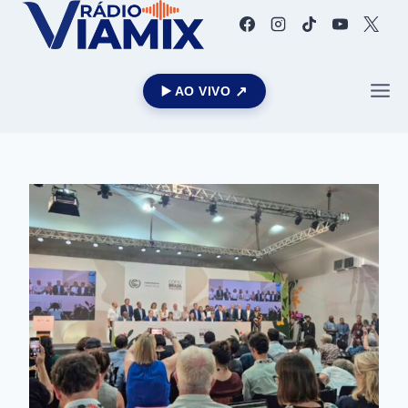
▶️ AO VIVO