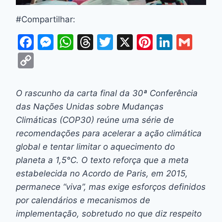
#Compartilhar:
F
M
W
T
T
X
Pi
Li
G
a
e
h
hr
w
nt
n
m
C
c
s
at
e
itt
er
k
ai
o
e
s
s
a
er
e
e
l
p
O rascunho da carta final da 30ª Conferência
b
e
A
d
st
dI
y
das Nações Unidas sobre Mudanças
o
n
p
s
n
Li
Climáticas (COP30) reúne uma série de
o
g
p
recomendações para acelerar a ação climática
n
global e tentar limitar o aquecimento do
k
er
k
planeta a 1,5°C. O texto reforça que a meta
estabelecida no Acordo de Paris, em 2015,
permanece “viva”, mas exige esforços definidos
por calendários e mecanismos de
implementação, sobretudo no que diz respeito