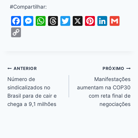
#Compartilhar:
F
M
W
T
T
X
Pi
Li
G
a
e
h
hr
w
nt
n
m
C
c
s
at
e
itt
er
k
ai
o
e
s
s
a
er
e
e
l
p
b
e
A
d
st
dI
y
o
n
p
s
n
Li
ANTERIOR
PRÓXIMO
o
g
p
n
Número de
Manifestações
k
er
sindicalizados no
aumentam na COP30
k
Brasil para de cair e
com reta final de
chega a 9,1 milhões
negociações