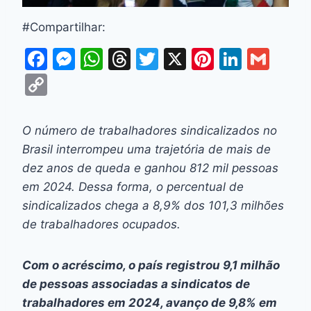
#Compartilhar:
F
M
W
T
T
X
Pi
Li
G
a
e
h
hr
w
nt
n
m
C
c
s
at
e
itt
er
k
ai
o
e
s
s
a
er
e
e
l
p
O número de trabalhadores sindicalizados no
b
e
A
d
st
dI
y
Brasil interrompeu uma trajetória de mais de
o
n
p
s
n
Li
dez anos de queda e ganhou 812 mil pessoas
o
g
p
em 2024. Dessa forma, o percentual de
n
sindicalizados chega a 8,9% dos 101,3 milhões
k
er
k
de trabalhadores ocupados.
Com o acréscimo, o país registrou 9,1 milhão
de pessoas associadas a sindicatos de
trabalhadores em 2024, avanço de 9,8% em