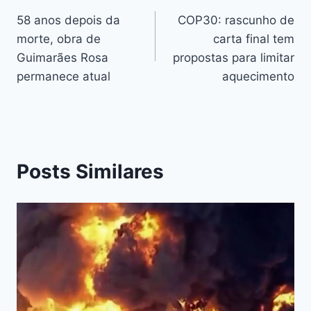
Li
o
g
p
n
58 anos depois da
COP30: rascunho de
k
er
morte, obra de
carta final tem
k
Guimarães Rosa
propostas para limitar
permanece atual
aquecimento
Posts Similares