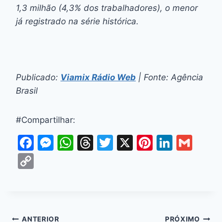
1,3 milhão (4,3% dos trabalhadores), o menor
já registrado na série histórica.
Publicado:
Viamix Rádio Web
| Fonte: Agência
Brasil
#Compartilhar:
F
M
W
T
T
X
Pi
Li
G
a
e
h
hr
w
nt
n
m
C
c
s
at
e
itt
er
k
ai
o
e
s
s
a
er
e
e
l
p
b
e
A
d
st
dI
y
o
n
p
s
n
ANTERIOR
PRÓXIMO