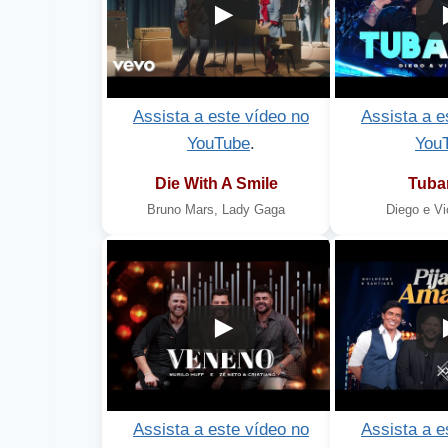
Assista a este vídeo no
Assista a e
YouTube
.
You
Die With A Smile
Tuba
Bruno Mars, Lady Gaga
Diego e Vi
6
7
Assista a este vídeo no
Assista a e