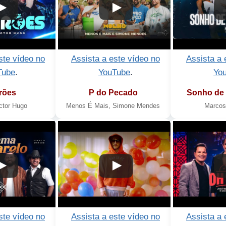
ste vídeo no
Assista a este vídeo no
Assista a 
Tube
.
YouTube
.
Yo
rões
P do Pecado
Sonho de 
ctor Hugo
Menos É Mais, Simone Mendes
Marcos 
8
9
ste vídeo no
Assista a este vídeo no
Assista a 