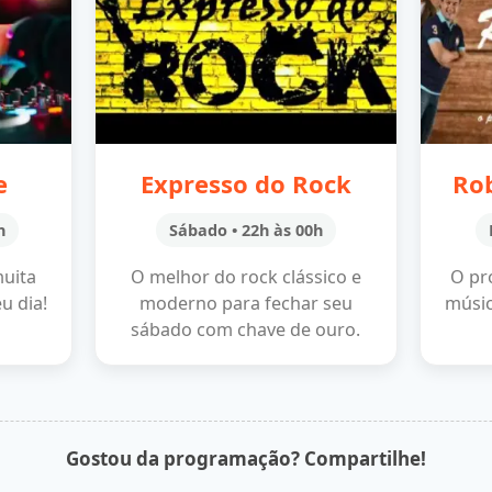
e
Expresso do Rock
Ro
h
Sábado • 22h às 00h
muita
O melhor do rock clássico e
O pr
u dia!
moderno para fechar seu
músic
sábado com chave de ouro.
Gostou da programação? Compartilhe!