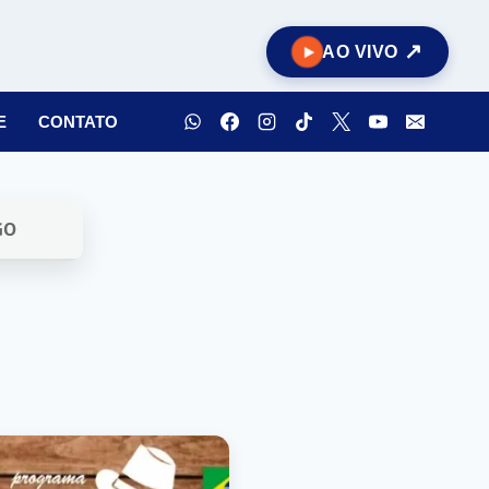
AO VIVO
E
CONTATO
GO