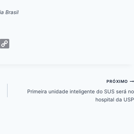
a Brasil
G
C
m
o
ai
p
y
Li
PRÓXIMO
n
Primeira unidade inteligente do SUS será no
k
hospital da USP