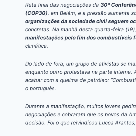
c
s
at
e
itt
er
k
Reta final das negociações da
30ª Conferên
e
s
s
a
er
e
e
l
(COP30)
, em Belém, e a pressão aumenta s
b
e
A
d
st
dI
organizações da sociedade civil seguem o
concretas. Na manhã desta quarta-feira (19)
o
n
p
s
n
manifestações pelo fim dos combustíveis f
o
g
p
climática.
k
er
Do lado de fora, um grupo de ativistas se ma
enquanto outro protestava na parte interna.
acabar com a queima de petróleo: “Combustív
o português.
Durante a manifestação, muitos jovens pedir
negociações e cobraram que os povos da A
decisão. Foi o que reivindicou Lucca Arantes