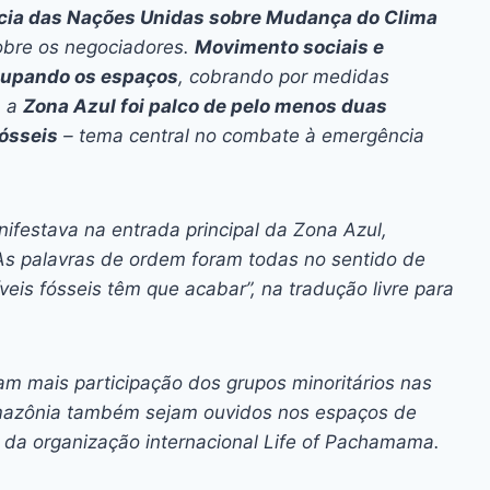
ai
p
cia das Nações Unidas sobre Mudança do Clima
y
obre os negociadores.
Movimento sociais e
Li
cupando os espaços
, cobrando por medidas
, a
Zona Azul foi palco de pelo menos duas
n
ósseis
– tema central no combate à emergência
k
nifestava na entrada principal da Zona Azul,
 As palavras de ordem foram todas no sentido de
eis fósseis têm que acabar”, na tradução livre para
am mais participação dos grupos minoritários nas
mazônia também sejam ouvidos nos espaços de
, da organização internacional Life of Pachamama.