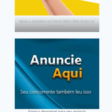
Baixe o aplicativo da Viamix Rádio Web direto no
seu celular
Espaço disponível para seu anúncio