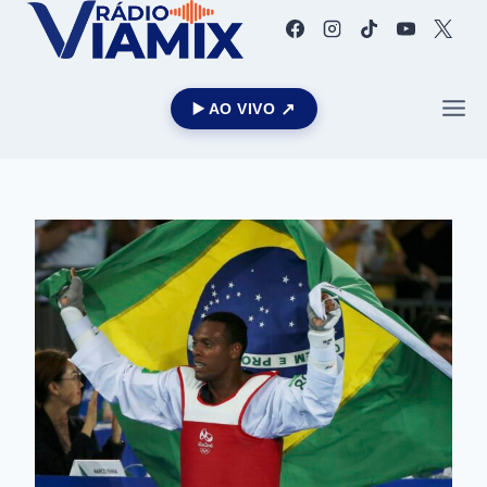
▶️ AO VIVO