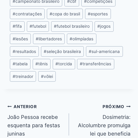
o
n
p
s
n
Li
#
campeonato brasileiro
#
cbf
#
competições
o
g
p
n
#
contratações
#
copa do brasil
#
esportes
k
er
k
#
fifa
#
futebol
#
futebol brasileiro
#
jogos
#
lesões
#
libertadores
#
olimpíadas
#
resultados
#
seleção brasileira
#
sul-americana
#
tabela
#
tênis
#
torcida
#
transferências
#
treinador
#
vôlei
ANTERIOR
PRÓXIMO
João Pessoa recebe
Dosimetria:
esquenta para festas
Alcolumbre promulga
juninas
lei que beneficia