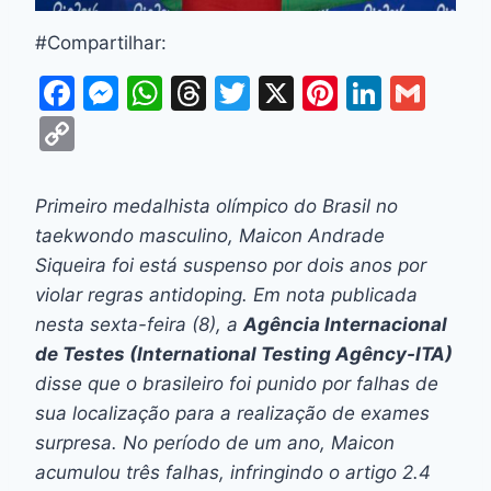
#Compartilhar:
F
M
W
T
T
X
Pi
Li
G
a
e
h
hr
w
nt
n
m
C
c
s
at
e
itt
er
k
ai
o
e
s
s
a
er
e
e
l
p
Primeiro medalhista olímpico do Brasil no
b
e
A
d
st
dI
y
taekwondo masculino, Maicon Andrade
o
n
p
s
n
Li
Siqueira foi está suspenso por dois anos por
o
g
p
violar regras antidoping. Em nota publicada
n
nesta sexta-feira (8), a
Agência Internacional
k
er
k
de Testes (International Testing Agêncy-ITA)
disse que o brasileiro foi punido por falhas de
sua localização para a realização de exames
surpresa. No período de um ano, Maicon
acumulou três falhas, infringindo o artigo 2.4