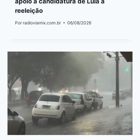
apoio à candidatura de Lula à
reeleição
Por
radioviamix.com.br
06/08/2026