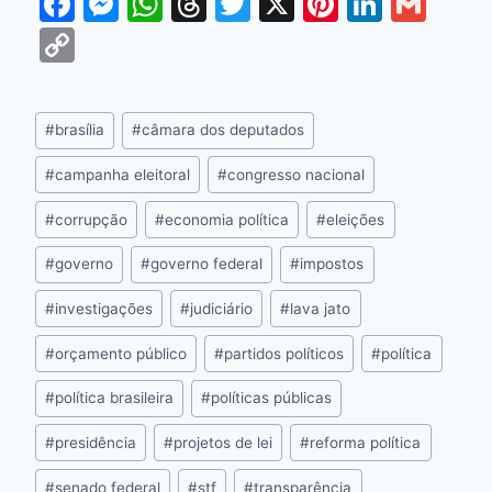
F
M
W
T
T
X
Pi
Li
G
a
e
h
hr
w
nt
n
m
C
c
s
at
e
itt
er
k
ai
o
e
s
s
a
er
e
e
l
p
#
brasília
#
câmara dos deputados
b
e
A
d
st
dI
y
o
n
p
s
n
Li
#
campanha eleitoral
#
congresso nacional
o
g
p
n
#
corrupção
#
economia política
#
eleições
k
er
k
#
governo
#
governo federal
#
impostos
#
investigações
#
judiciário
#
lava jato
#
orçamento público
#
partidos políticos
#
política
#
política brasileira
#
políticas públicas
#
presidência
#
projetos de lei
#
reforma política
#
senado federal
#
stf
#
transparência