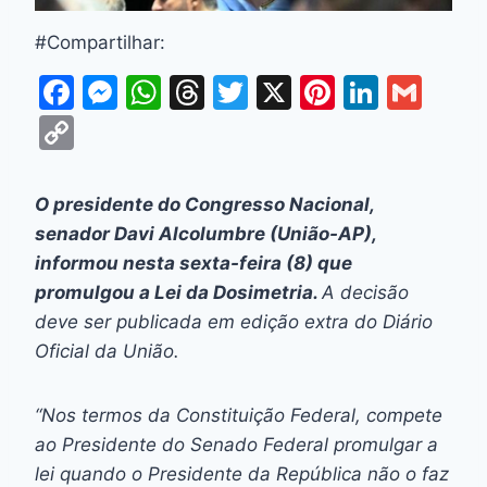
#Compartilhar:
F
M
W
T
T
X
Pi
Li
G
a
e
h
hr
w
nt
n
m
C
c
s
at
e
itt
er
k
ai
o
e
s
s
a
er
e
e
l
p
O presidente do Congresso Nacional,
b
e
A
d
st
dI
y
senador Davi Alcolumbre (União-AP),
o
n
p
s
n
Li
informou nesta sexta-feira (8) que
o
g
p
promulgou a Lei da Dosimetria.
A decisão
n
deve ser publicada em edição extra do
Diário
k
er
k
Oficial da União
.
“Nos termos da Constituição Federal, compete
ao Presidente do Senado Federal promulgar a
lei quando o Presidente da República não o faz