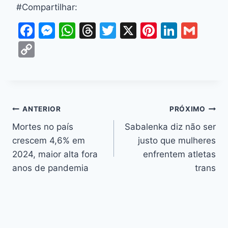
#Compartilhar:
F
M
W
T
T
X
Pi
Li
G
a
e
h
hr
w
nt
n
m
C
c
s
at
e
itt
er
k
ai
o
e
s
s
a
er
e
e
l
p
b
e
A
d
st
dI
y
o
n
p
s
n
Li
ANTERIOR
PRÓXIMO
o
g
p
n
Mortes no país
Sabalenka diz não ser
k
er
crescem 4,6% em
justo que mulheres
k
2024, maior alta fora
enfrentem atletas
anos de pandemia
trans