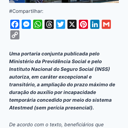
#Compartilhar:
F
M
W
T
T
X
Pi
Li
G
a
e
h
hr
w
nt
n
m
C
c
s
at
e
itt
er
k
ai
o
e
s
s
a
er
e
e
l
p
Uma portaria conjunta publicada pelo
b
e
A
d
st
dI
y
Ministério da Previdência Social e pelo
o
n
p
s
n
Li
Instituto Nacional do Seguro Social (INSS)
o
g
p
autoriza, em caráter excepcional e
n
transitório, a ampliação do prazo máximo de
k
er
k
duração do auxílio por incapacidade
temporária concedido por meio do sistema
Atestmed (sem perícia presencial).
De acordo com o texto, beneficiários que