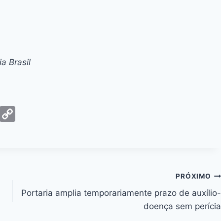
a Brasil
G
C
m
o
ai
p
y
Li
PRÓXIMO
n
Portaria amplia temporariamente prazo de auxílio-
k
doença sem perícia