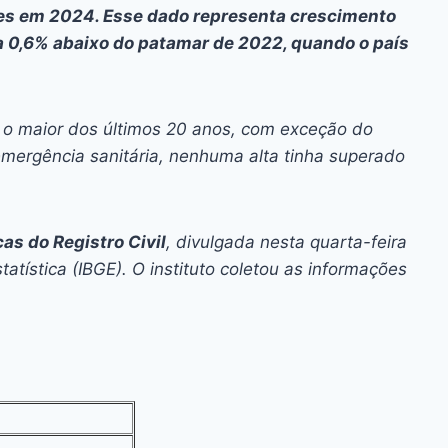
ai
p
rtes em 2024. Esse dado representa crescimento
y
 0,6% abaixo do patamar de 2022, quando o país
Li
n
o maior dos últimos 20 anos, com exceção do
k
mergência sanitária, nenhuma alta tinha superado
cas do Registro Civil
, divulgada nesta quarta-feira
statística (IBGE). O instituto coletou as informações