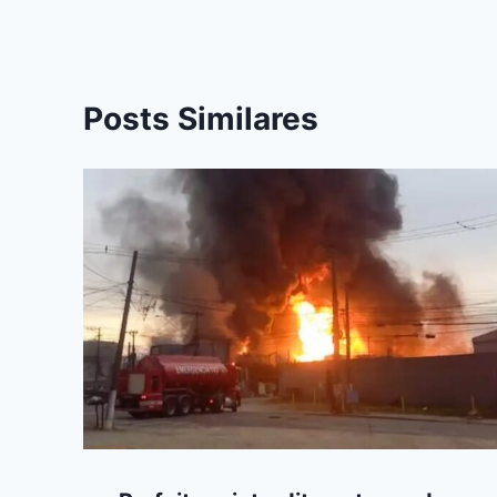
k
er
Posts Similares