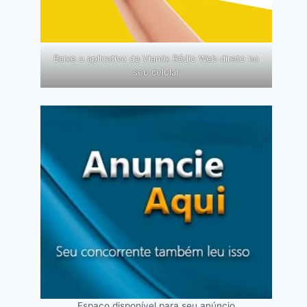
Baixe o aplicativo da Viamix Rádio Web direto no
seu celular
Espaço disponível para seu anúncio