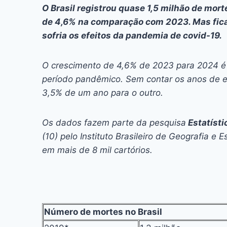
c
s
at
e
itt
er
k
O Brasil registrou quase 1,5 milhão de mo
e
s
s
a
er
e
e
l
de 4,6% na comparação com 2023. Mas fica
b
e
A
d
st
dI
sofria os efeitos da pandemia de covid-19.
o
n
p
s
n
O crescimento de 4,6% de 2023 para 2024 é 
o
g
p
período pandêmico. Sem contar os anos de e
k
er
3,5% de um ano para o outro.
Os dados fazem parte da pesquisa
Estatísti
(10) pelo Instituto Brasileiro de Geografia e E
em mais de 8 mil cartórios.
Número de mortes no Brasil