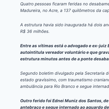
c
s
at
e
itt
er
k
Quatro pessoas ficaram feridas no desabame
e
s
s
a
er
e
e
l
Madureira, no Acre, a 137 quilômetros da cap
b
e
A
d
st
dI
o
n
p
s
n
A estrutura havia sido inaugurada há dois an
R$ 36 milhões.
o
g
p
k
er
Entre as vítimas está o advogado e ex-juiz
autointitula vereador voluntário e que gr
estrutura minutos antes de a ponte desabar, 
Segundo boletim divulgado pela Secretaria 
estado gravíssimo, com traumatismo craniano e
ambulância para Rio Branco e segue internad
Outro ferido foi Ednei Muniz dos Santos, de
antebraço e segue internado ao aguardo de 