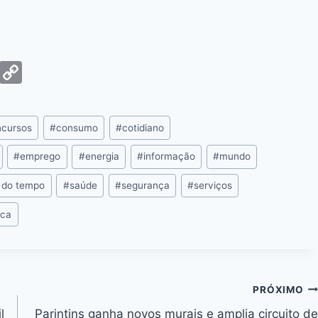
G
C
m
o
ai
p
cursos
#
consumo
#
cotidiano
y
Li
#
emprego
#
energia
#
informação
#
mundo
n
 do tempo
#
saúde
#
segurança
#
serviços
k
ica
PRÓXIMO
l
Parintins ganha novos murais e amplia circuito de