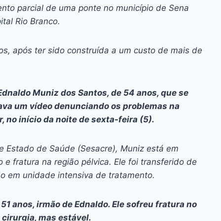
ai
p
nto parcial de uma ponte no município de Sena
y
ital Rio Branco.
Li
n
os, após ter sido construída a um custo de mais de
k
 Ednaldo Muniz dos Santos, de 54 anos, que se
avava um vídeo denunciando os problemas na
no início da noite de sexta-feira (5).
de Estado de Saúde (Sesacre), Muniz está em
 fratura na região pélvica. Ele foi transferido de
o em unidade intensiva de tratamento.
 51 anos, irmão de Ednaldo. Ele sofreu fratura no
cirurgia, mas estável.