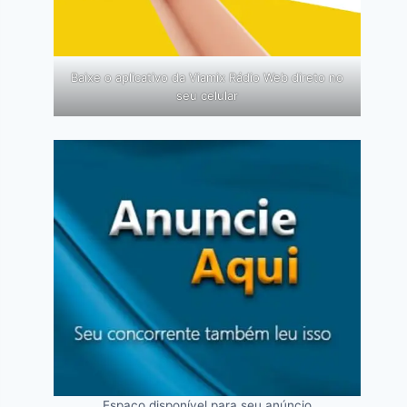
Baixe o aplicativo da Viamix Rádio Web direto no
seu celular
Espaço disponível para seu anúncio