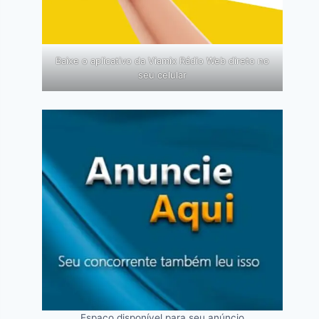
Baixe o aplicativo da Viamix Rádio Web direto no
seu celular
Espaço disponível para seu anúncio