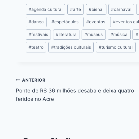
c
s
at
e
itt
er
k
#
agenda cultural
#
arte
#
bienal
#
carnaval
e
s
s
a
er
e
e
l
b
e
A
d
st
dI
#
dança
#
espetáculos
#
eventos
#
eventos cul
o
n
p
s
n
#
festivais
#
literatura
#
museus
#
música
#
o
g
p
#
teatro
#
tradições culturais
#
turismo cultural
k
er
ANTERIOR
Ponte de R$ 36 milhões desaba e deixa quatro
feridos no Acre