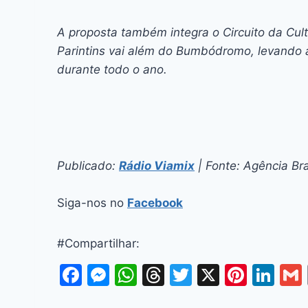
A proposta também integra o Circuito da Cult
Parintins vai além do Bumbódromo, levando a
durante todo o ano.
Publicado:
Rádio Viamix
| Fonte: Agência Bra
Siga-nos no
Facebook
#Compartilhar:
F
M
W
T
T
X
Pi
Li
a
e
h
hr
w
nt
n