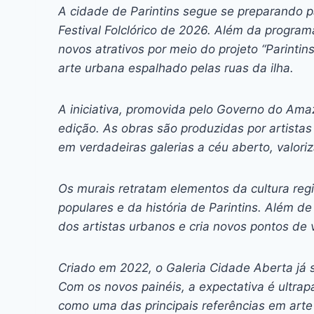
c
s
at
e
itt
er
k
A cidade de Parintins segue se preparando pa
e
s
s
a
er
e
e
l
Festival Folclórico de 2026. Além da progra
b
e
A
d
st
dI
novos atrativos por meio do projeto “Parintin
arte urbana espalhado pelas ruas da ilha.
o
n
p
s
n
o
g
p
A iniciativa, promovida pelo Governo do Ama
k
er
edição. As obras são produzidas por artista
em verdadeiras galerias a céu aberto, valori
Os murais retratam elementos da cultura regi
populares e da história de Parintins. Além de
dos artistas urbanos e cria novos pontos de 
Criado em 2022, o Galeria Cidade Aberta já
Com os novos painéis, a expectativa é ultrap
como uma das principais referências em arte