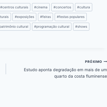
ai
p
#
centros culturais
#
cinema
#
concertos
#
cultura
y
Li
turais
#
exposições
#
feiras
#
festas populares
n
patrimônio cultural
#
programação cultural
#
shows
k
PRÓXIMO
Estudo aponta degradação em mais de um
quarto da costa fluminense