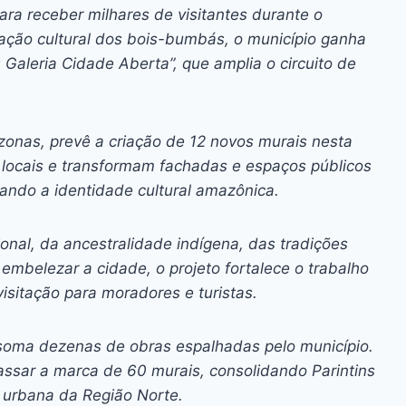
ai
p
ra receber milhares de visitantes durante o
y
mação cultural dos bois-bumbás, o município ganha
Li
s Galeria Cidade Aberta”, que amplia o circuito de
n
k
zonas, prevê a criação de 12 novos murais nesta
s locais e transformam fachadas e espaços públicos
zando a identidade cultural amazônica.
onal, da ancestralidade indígena, das tradições
 embelezar a cidade, o projeto fortalece o trabalho
visitação para moradores e turistas.
 soma dezenas de obras espalhadas pelo município.
assar a marca de 60 murais, consolidando Parintins
 urbana da Região Norte.