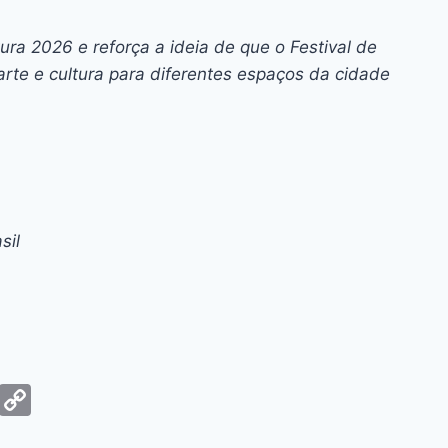
ura 2026 e reforça a ideia de que o Festival de
rte e cultura para diferentes espaços da cidade
sil
G
C
m
o