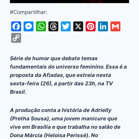
#Compartilhar:
F
M
W
T
T
X
Pi
Li
G
a
e
h
hr
w
nt
n
m
C
c
s
at
e
itt
er
k
ai
o
e
s
s
a
er
e
e
l
p
Série de humor que debate temas
b
e
A
d
st
dI
y
fundamentais do universo feminino. Essa é a
o
n
p
s
n
Li
proposta da
Afiadas
, que estreia nesta
o
g
p
sexta-feira (26), a partir das 23h, na TV
n
Brasil.
k
er
k
A produção conta a história de Adrielly
(Pretha Sousa), uma jovem manicure que
vive em Brasília e que trabalha no salão de
Dona Márcia (Heloisa Perissé). No