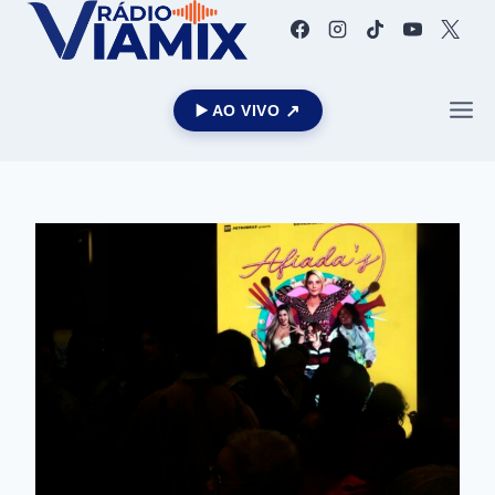
▶️ AO VIVO