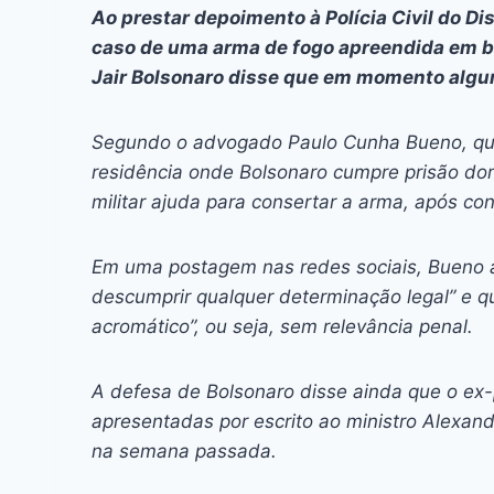
c
s
at
e
itt
er
k
Ao prestar depoimento à Polícia Civil do Dis
e
s
s
a
er
e
e
l
caso de uma arma de fogo apreendida em b
b
e
A
d
st
dI
Jair Bolsonaro disse que em momento algum
o
n
p
s
n
Segundo o advogado Paulo Cunha Bueno, qu
o
g
p
residência onde Bolsonaro cumpre prisão dom
k
er
militar ajuda para consertar a arma, após co
Em uma postagem nas redes sociais, Bueno 
descumprir qualquer determinação legal” e q
acromático”, ou seja, sem relevância penal.
A defesa de Bolsonaro disse ainda que o ex-
apresentadas por escrito ao ministro Alexan
na semana passada.