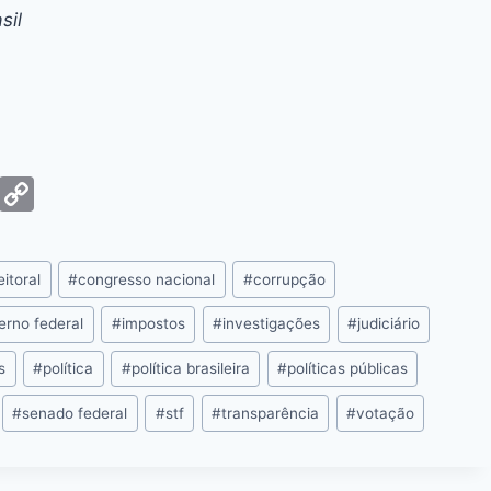
sil
G
C
m
o
ai
p
itoral
#
congresso nacional
#
corrupção
y
Li
erno federal
#
impostos
#
investigações
#
judiciário
n
s
#
política
#
política brasileira
#
políticas públicas
k
#
senado federal
#
stf
#
transparência
#
votação