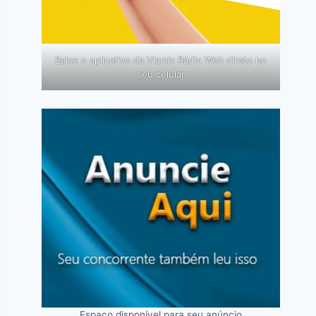
Baixe o aplicativo da Viamix Rádio Web direto no
seu celular
Espaço disponível para seu anúncio