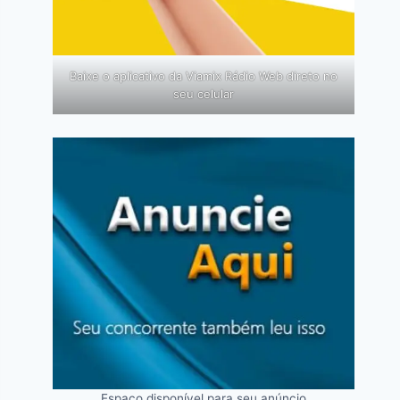
Baixe o aplicativo da Viamix Rádio Web direto no
seu celular
Espaço disponível para seu anúncio