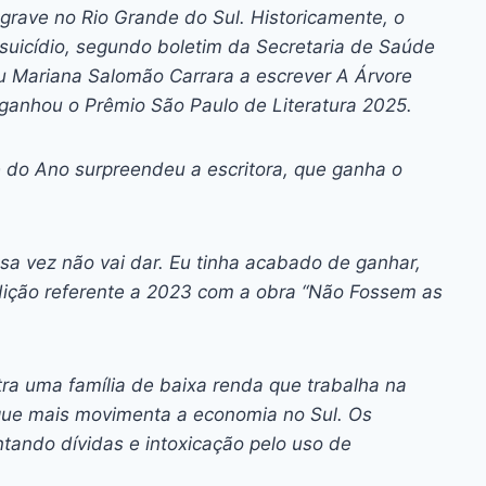
ai
p
rave no Rio Grande do Sul. Historicamente, o
y
 suicídio, segundo boletim da Secretaria de Saúde
Li
ou Mariana Salomão Carrara a escrever
A Árvore
ganhou o Prêmio São Paulo de Literatura 2025.
n
k
 do Ano surpreendeu a escritora, que ganha o
sa vez não vai dar. Eu tinha acabado de ganhar,
ição referente a 2023 com a obra “
Não Fossem as
tra uma família de baixa renda que trabalha na
que mais movimenta a economia no Sul. Os
tando dívidas e intoxicação pelo uso de