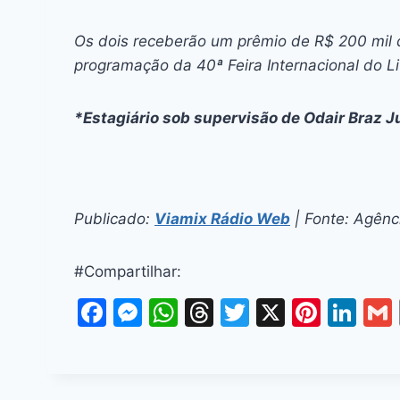
Os dois receberão um prêmio de R$ 200 mil c
programação da 40ª Feira Internacional do L
*Estagiário sob supervisão de Odair Braz J
Publicado:
Viamix Rádio Web
| Fonte: Agênci
#Compartilhar:
F
M
W
T
T
X
Pi
Li
a
e
h
hr
w
nt
n
c
s
at
e
itt
er
k
e
s
s
a
er
e
e
l