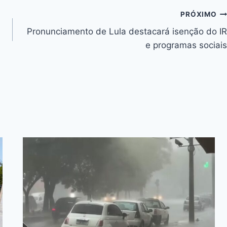
Li
PRÓXIMO
n
Pronunciamento de Lula destacará isenção do IR
k
e programas sociais