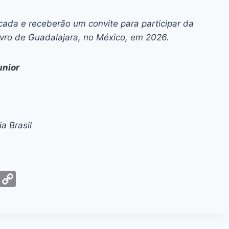
ada e receberão um convite para participar da
ivro de Guadalajara, no México, em 2026.
unior
a Brasil
G
C
m
o
ai
p
y