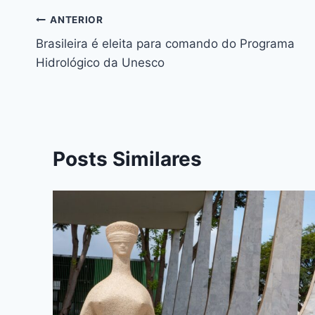
b
e
A
d
st
dI
ANTERIOR
o
n
p
s
n
Brasileira é eleita para comando do Programa
o
g
p
Hidrológico da Unesco
k
er
Posts Similares