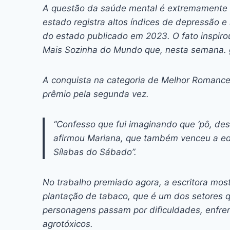
c
s
at
e
itt
er
k
A questão da saúde mental é extremamente g
e
s
s
a
er
e
e
l
estado registra altos índices de depressão e
b
e
A
d
st
dI
do estado publicado em 2023. O fato inspir
Mais Sozinha do Mundo
que, nesta semana. 
o
n
p
s
n
o
g
p
A conquista na categoria de Melhor Romance
k
er
prêmio pela segunda vez.
“Confesso que fui imaginando que ‘pô, des
afirmou Mariana, que também venceu a ed
Sílabas do Sábado
”.
No trabalho premiado agora, a escritora mos
plantação de tabaco, que é um dos setores 
personagens passam por dificuldades, enfren
agrotóxicos.