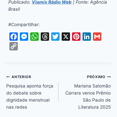
Publicado:
Viamix Rádio Web
| Fonte: Agência
Brasil
#Compartilhar:
F
M
W
T
T
X
Pi
Li
G
a
e
h
hr
w
nt
n
m
C
c
s
at
e
itt
er
k
ai
o
e
s
s
a
er
e
e
l
p
b
e
A
d
st
dI
y
o
n
p
s
n
Li
ANTERIOR
PRÓXIMO
o
g
p
n
Pesquisa aponta força
Mariana Salomão
k
er
do debate sobre
Carrara vence Prêmio
k
dignidade menstrual
São Paulo de
nas redes
Literatura 2025