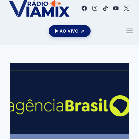
▶️ AO VIVO