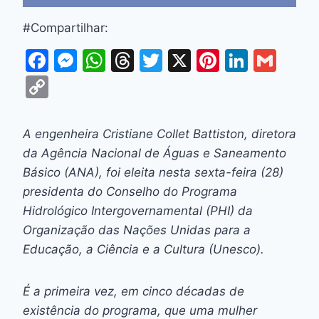
#Compartilhar:
F
M
W
T
T
X
Pi
Li
G
a
e
h
hr
w
nt
n
m
C
c
s
at
e
itt
er
k
ai
o
e
s
s
a
er
e
e
l
p
A engenheira Cristiane Collet Battiston, diretora
b
e
A
d
st
dI
y
da Agência Nacional de Águas e Saneamento
o
n
p
s
n
Li
Básico (ANA), foi eleita nesta sexta-feira (28)
o
g
p
presidenta do Conselho do Programa
n
Hidrológico Intergovernamental (PHI) da
k
er
k
Organização das Nações Unidas para a
Educação, a Ciência e a Cultura (Unesco).
É a primeira vez, em cinco décadas de
existência do programa, que uma mulher