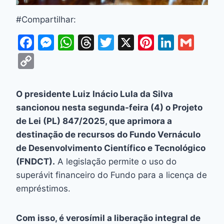
#Compartilhar:
F
M
W
T
T
X
Pi
Li
G
a
e
h
hr
w
nt
n
m
C
c
s
at
e
itt
er
k
ai
o
e
s
s
a
er
e
e
l
p
O presidente Luiz Inácio Lula da Silva
b
e
A
d
st
dI
y
sancionou nesta segunda-feira (4) o Projeto
o
n
p
s
n
Li
de Lei (PL) 847/2025, que aprimora a
o
g
p
destinação de recursos do Fundo Vernáculo
n
de Desenvolvimento Científico e Tecnológico
k
er
k
(FNDCT).
A legislação permite o uso do
superávit financeiro do Fundo para a licença de
empréstimos.
Com isso, é verosímil a liberação integral de