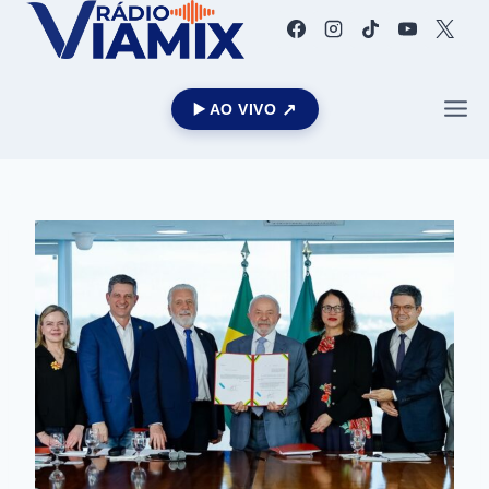
▶️ AO VIVO