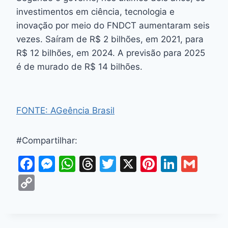
investimentos em ciência, tecnologia e
inovação por meio do FNDCT aumentaram seis
vezes. Saíram de R$ 2 bilhões, em 2021, para
R$ 12 bilhões, em 2024. A previsão para 2025
é de murado de R$ 14 bilhões.
FONTE: AGeência Brasil
#Compartilhar:
F
M
W
T
T
X
Pi
Li
G
a
e
h
hr
w
nt
n
m
C
c
s
at
e
itt
er
k
ai
o
e
s
s
a
er
e
e
l
p