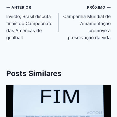
b
e
A
d
st
dI
y
o
n
p
s
n
Li
ANTERIOR
PRÓXIMO
o
g
p
n
Invicto, Brasil disputa
Campanha Mundial de
k
er
finais do Campeonato
Amamentação
k
das Américas de
promove a
goalball
preservação da vida
Posts Similares