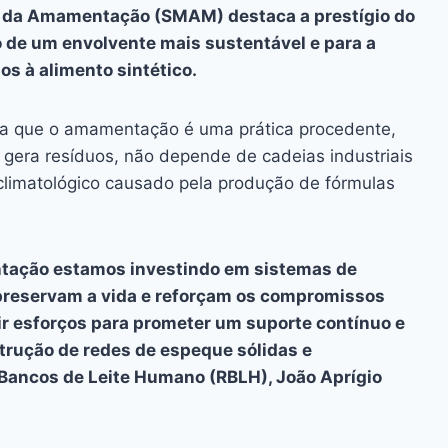
ai
p
 da Amamentação (SMAM) destaca a prestígio do
y
de um envolvente mais sustentável e para a
Li
s à alimento sintético.
n
ca que o amamentação é uma prática procedente,
k
gera resíduos, não depende de cadeias industriais
 climatológico causado pela produção de fórmulas
tação estamos investindo em sistemas de
 preservam a vida e reforçam os compromissos
ir esforços para prometer um suporte contínuo e
trução de redes de espeque sólidas e
 Bancos de Leite Humano (RBLH), João Aprígio