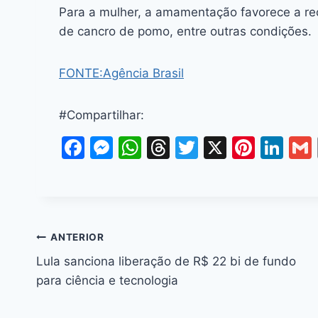
Para a mulher, a amamentação favorece a rec
de cancro de pomo, entre outras condições.
FONTE:Agência Brasil
#Compartilhar:
F
M
W
T
T
X
Pi
Li
a
e
h
hr
w
nt
n
c
s
at
e
itt
er
k
e
s
s
a
er
e
e
l
b
e
A
d
st
dI
ANTERIOR
o
n
p
s
n
Lula sanciona liberação de R$ 22 bi de fundo
o
g
p
para ciência e tecnologia
k
er