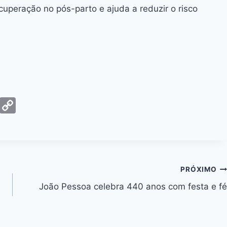
uperação no pós-parto e ajuda a reduzir o risco
G
C
m
o
ai
p
y
Li
PRÓXIMO
n
João Pessoa celebra 440 anos com festa e fé
k