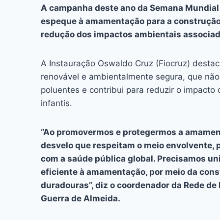
c
s
at
e
itt
er
k
A campanha deste ano da Semana Mundial
e
s
s
a
er
e
e
l
espeque à amamentação para a construção 
b
e
A
d
st
dI
redução dos impactos ambientais associado
o
n
p
s
n
A Instauração Oswaldo Cruz (Fiocruz) desta
o
g
p
renovável e ambientalmente segura, que não 
k
er
poluentes e contribui para reduzir o impacto
infantis.
“Ao promovermos e protegermos a amamen
desvelo que respeitam o meio envolvente,
com a saúde pública global. Precisamos un
eficiente à amamentação, por meio da cons
duradouras”, diz o coordenador da Rede de
Guerra de Almeida.