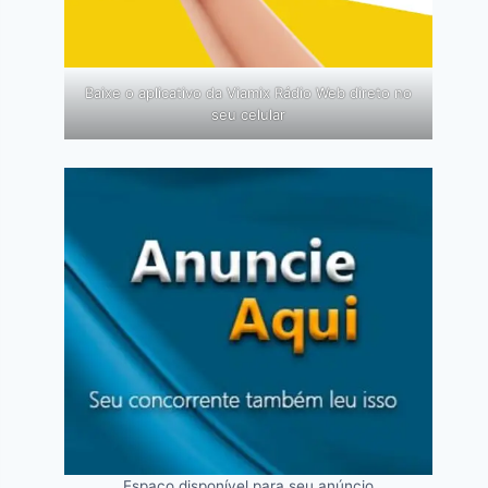
Baixe o aplicativo da Viamix Rádio Web direto no
seu celular
Espaço disponível para seu anúncio