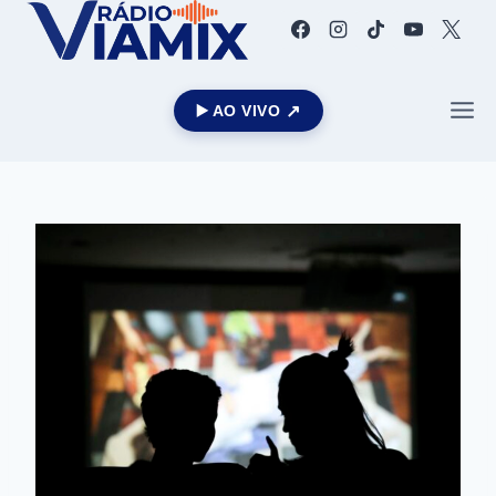
▶️ AO VIVO