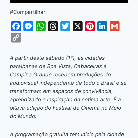
#Compartilhar:
F
M
W
T
T
X
Pi
Li
G
a
e
h
hr
w
nt
n
m
C
c
s
at
e
itt
er
k
ai
o
e
s
s
a
er
e
e
l
p
A partir deste sábado (1º), as cidades
b
e
A
d
st
dI
y
paraibanas de Boa Vista, Cabaceiras e
o
n
p
s
n
Li
Campina Grande recebem produções do
o
g
p
audiovisual independente de todo o Brasil e se
n
transformam em espaços de convivência,
k
er
k
aprendizado e inspiração da sétima arte. É a
oitava edição do Festival de Cinema no Meio
do Mundo.
A programação gratuita tem início pela cidade