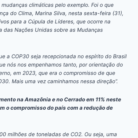
ai
p
s mudanças climáticas pelo exemplo. Foi o que
y
a do Clima, Marina Silva, nesta sexta-feira (31),
Li
tivos para a Cúpula de Líderes, que ocorre na
a das Nações Unidas sobre as Mudanças
n
k
ue a COP30 seja recepcionada no espírito do Brasil
 que nós nos empenhamos tanto, por orientação do
overno, em 2023, que era o compromisso de que
030. Mais uma vez caminhamos nessa direção”.
mento na Amazônia e no Cerrado em 11% neste
am o compromisso do país com a redução de
 700 milhões de toneladas de CO2. Ou seja, uma