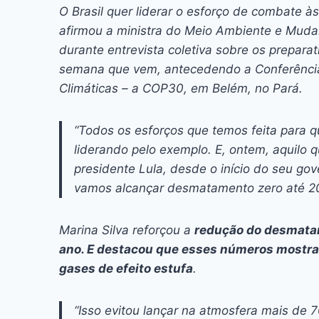
c
s
at
e
itt
er
k
O Brasil quer liderar o esforço de combate à
e
s
s
a
er
e
e
l
afirmou a ministra do Meio Ambiente e Mudanç
b
e
A
d
st
dI
durante entrevista coletiva sobre os prepara
semana que vem, antecedendo a Conferênci
o
n
p
s
n
Climáticas – a COP30, em Belém, no Pará.
o
g
p
k
er
“Todos os esforços que temos feita para q
liderando pelo exemplo. E, ontem, aquilo
presidente Lula, desde o início do seu g
vamos alcançar desmatamento zero até 2
Marina Silva reforçou a
redução do desmata
ano. E destacou que esses números mostr
gases de efeito estufa
.
“Isso evitou lançar na atmosfera mais de