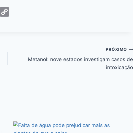
G
C
m
o
ai
p
y
Li
PRÓXIMO
n
Metanol: nove estados investigam casos de
k
intoxicação