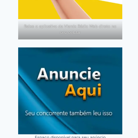
Baixe o aplicativo da Viamix Rádio Web direto no
seu celular
Espaço disponível para seu anúncio