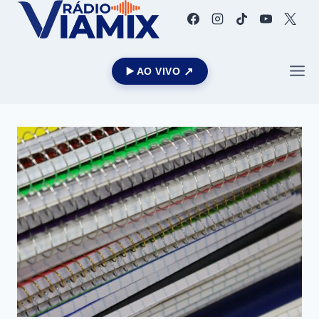
▶️ AO VIVO