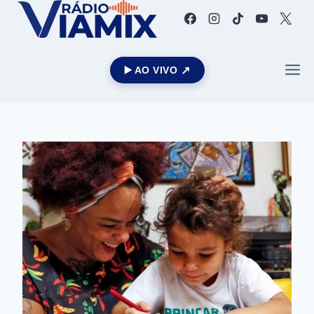
▶️ AO VIVO