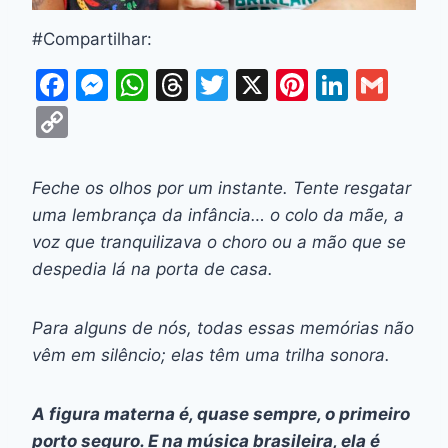
#Compartilhar:
F
M
W
T
T
X
Pi
Li
G
a
e
h
hr
w
nt
n
m
C
c
s
at
e
itt
er
k
ai
o
e
s
s
a
er
e
e
l
p
Feche os olhos por um instante. Tente resgatar
b
e
A
d
st
dI
y
uma lembrança da infância… o colo da mãe, a
o
n
p
s
n
Li
voz que tranquilizava o choro ou a mão que se
o
g
p
despedia lá na porta de casa.
n
k
er
k
Para alguns de nós, todas essas memórias não
vêm em silêncio; elas têm uma trilha sonora.
A figura materna é, quase sempre, o primeiro
porto seguro. E na música brasileira, ela é