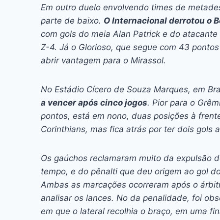
Em outro duelo envolvendo times de metades
parte de baixo.
O Internacional derrotou o B
com gols do meia Alan Patrick e do atacante
Z-4. Já o Glorioso, que segue com 43 pontos
abrir vantagem para o Mirassol.
No Estádio Cícero de Souza Marques, em Bra
a vencer após cinco jogos
. Pior para o Grê
pontos, está em nono, duas posições à frent
Corinthians, mas fica atrás por ter dois gols
Os gaúchos reclamaram muito da expulsão do
tempo, e do pênalti que deu origem ao gol do
Ambas as marcações ocorreram após o árbitr
analisar os lances. No da penalidade, foi 
em que o lateral recolhia o braço, em uma fi