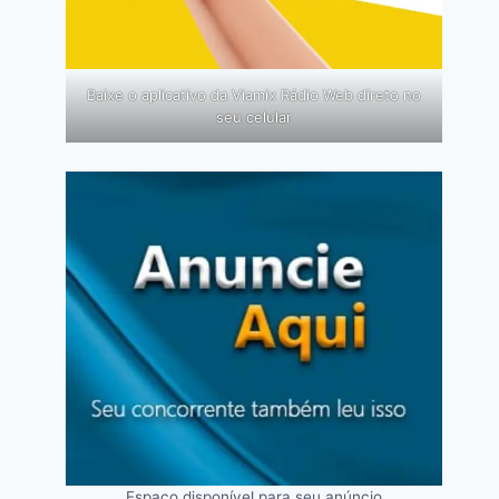
Baixe o aplicativo da Viamix Rádio Web direto no
seu celular
Espaço disponível para seu anúncio