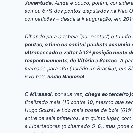
Juventude.
Ainda é pouco, porém, considera
somou 67% dos pontos disputados na Neo Q
competições – desde a inauguração, em 201
Olhando para a tabela “por pontos”, o triunfo
pontos, o time da capital paulista assumiu 
ultrapassado e voltar à 12ª posição neste
respectivamente, de Vitória e Santos
. A pa
marcada para 16h (horário de Brasília), em Sã
vivo pela
Rádio Nacional
.
O
Mirassol
, por sua vez,
chega ao terceiro 
finalizado mais (18 contra 10, mesmo que se
Hugo Souza) e tido mais posse de bola (61% 
entre os seis primeiros, em quinto lugar, com
a Libertadores (o chamado G-6), mas pode c