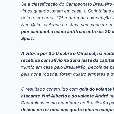
c
s
at
e
itt
er
k
Se a classificação do Campeonato Brasileiro
e
s
s
a
er
e
e
l
times quando jogam em casa, o Corinthians e
b
e
A
d
st
dI
bola rolar para a 27ª rodada da competição
Neo Química Arena e estava sem vencer em s
o
n
p
s
n
pior campanha como anfitrião entre os 20 c
o
g
p
Sport.
k
er
A vitória por 3 a 0 sobre o Mirassol, na noit
recebida com alívio na zona leste da capital
triunfo em casa pelo Brasileirão. Depois de 
pela nona rodada, foram quatro empates e tr
O resultado construído com
gols do volante
atacante Yuri Alberto e do volante André
na
Corinthians como mandante no Brasileirão p
deixou de ter uma das quatro piores campa