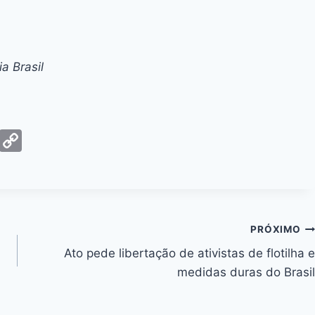
a Brasil
G
C
m
o
ai
p
y
Li
PRÓXIMO
n
Ato pede libertação de ativistas de flotilha e
k
medidas duras do Brasil