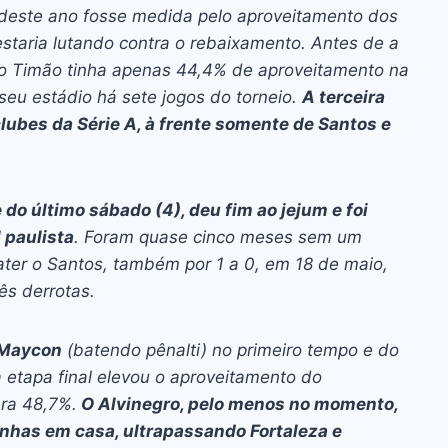
ai
p
 deste ano fosse medida pelo aproveitamento dos
y
staria lutando contra o rebaixamento. Antes de a
Li
, o Timão tinha apenas 44,4% de aproveitamento na
eu estádio há sete jogos do torneio.
A terceira
n
lubes da Série A, à frente somente de Santos e
k
e do último sábado (4), deu fim ao jejum e foi
 paulista
. Foram quase cinco meses sem um
bater o Santos, também por 1 a 0, em 18 de maio,
ês derrotas.
 Maycon
(batendo pênalti) no primeiro tempo e do
 etapa final elevou o aproveitamento do
ara 48,7%.
O Alvinegro, pelo menos no momento,
nhas em casa, ultrapassando Fortaleza e