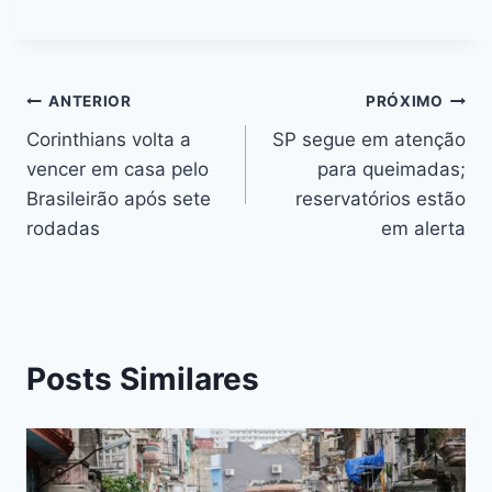
c
s
at
e
itt
er
k
ai
o
e
s
s
a
er
e
e
l
p
b
e
A
d
st
dI
y
o
n
p
s
n
Li
ANTERIOR
PRÓXIMO
o
g
p
n
Corinthians volta a
SP segue em atenção
k
er
vencer em casa pelo
para queimadas;
k
Brasileirão após sete
reservatórios estão
rodadas
em alerta
Posts Similares