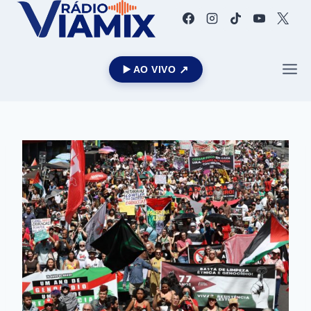
▶️ AO VIVO