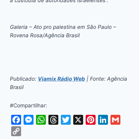
a custódia de autoridades israelenses”.
Galeria – Ato pro palestina em São Paulo –
Rovena Rosa/Agência Brasil
Publicado:
Viamix Rádio Web
| Fonte: Agência
Brasil
#Compartilhar:
F
M
W
T
T
X
Pi
Li
G
a
e
h
hr
w
nt
n
m
C