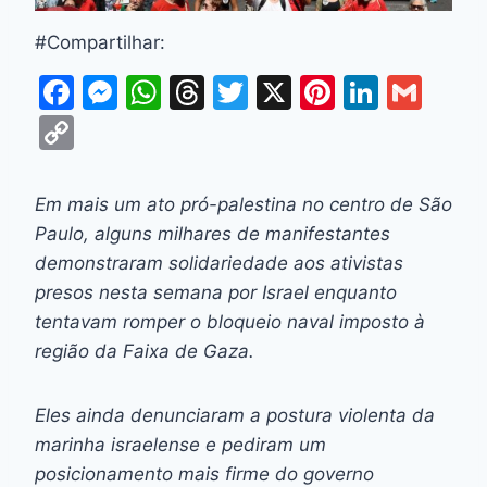
#Compartilhar:
F
M
W
T
T
X
Pi
Li
G
a
e
h
hr
w
nt
n
m
C
c
s
at
e
itt
er
k
ai
o
e
s
s
a
er
e
e
l
p
Em mais um ato pró-palestina no centro de São
b
e
A
d
st
dI
y
Paulo, alguns milhares de manifestantes
o
n
p
s
n
Li
demonstraram solidariedade aos ativistas
o
g
p
presos nesta semana por Israel enquanto
n
tentavam romper o bloqueio naval imposto à
k
er
k
região da Faixa de Gaza.
Eles ainda denunciaram a postura violenta da
marinha israelense e pediram um
posicionamento mais firme do governo