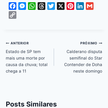
F
M
W
T
T
X
Pi
Li
G
a
e
h
hr
w
nt
n
m
C
c
s
at
e
itt
er
k
ai
o
e
s
s
a
er
e
e
l
p
b
e
A
d
st
dI
y
o
n
p
s
n
Li
ANTERIOR
PRÓXIMO
o
g
p
n
Estado de SP tem
Calderano disputa
k
er
mais uma morte por
semifinal do Star
k
causa da chuva; total
Contender de Doha
chega a 11
neste domingo
Posts Similares