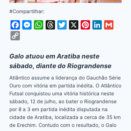
#Compartilhar:
F
M
W
T
T
X
Pi
Li
G
a
e
h
hr
w
nt
n
m
C
c
s
at
e
itt
er
k
ai
o
e
s
s
a
er
e
e
l
p
Galo atuou em Aratiba neste
b
e
A
d
st
dI
y
sábado, diante do Riograndense
o
n
p
s
n
Li
Atlântico assume a liderança do Gauchão Série
o
g
p
n
Ouro com vitória em partida inédita. O Atlântico
k
er
k
Futsal conquistou uma vitória histórica neste
sábado, 12 de julho, ao bater o Riograndense
por 8 a 3 em partida inédita disputada na
cidade de Aratiba, localizada a cerca de 35 km
de Erechim. Contudo com o resultado, o Galo