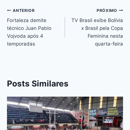
k
er
k
ANTERIOR
PRÓXIMO
Fortaleza demite
TV Brasil exibe Bolívia
técnico Juan Pablo
x Brasil pela Copa
Vojvoda após 4
Feminina nesta
temporadas
quarta-feira
Posts Similares