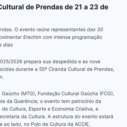
ai
p
ultural de Prendas de 21 a 23 de
y
Li
n
endas. O
evento reúne representantes das 30
movimentar Erechim com intensa programação
k
ês dias
2025/2026 prepara sua despedida e as nove
cidas durante a 55ª Ciranda Cultural de Prendas,
m.
a Gaúcho (MTG), Fundação Cultural Gaúcha (FCG),
ela da Querência; o evento tem patrocínio da
 de Cultura, Esporte e Economia Criativa, e
cretaria da Cultura. A estrutura do evento estará
 ao lado, no Polo de Cultura da ACCIE.