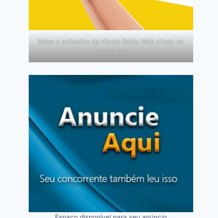
Baixe o aplicativo da Viamix Rádio Web direto no
seu celular
Espaço disponível para seu anúncio