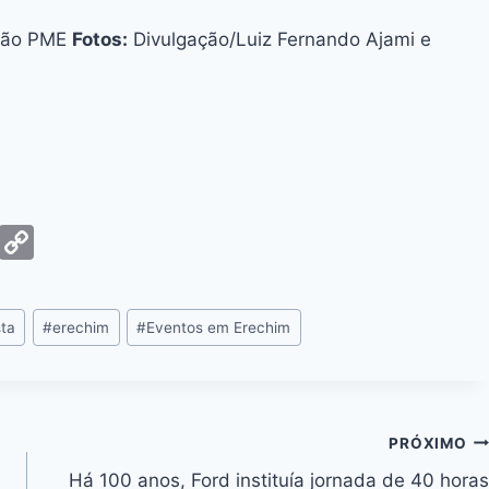
ção PME
Fotos:
Divulgação/Luiz Fernando Ajami e
G
C
m
o
ai
p
sta
#
erechim
#
Eventos em Erechim
y
Li
n
k
PRÓXIMO
Há 100 anos, Ford instituía jornada de 40 horas