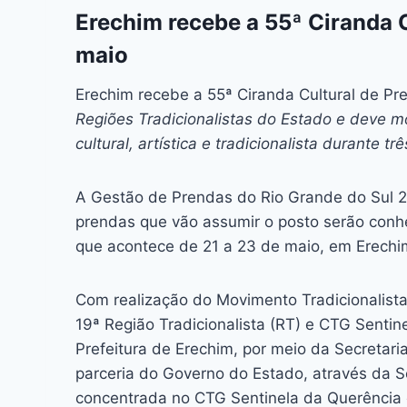
c
s
at
e
itt
er
k
Erechim recebe a 55ª Ciranda C
e
s
s
a
er
e
e
l
maio
b
e
A
d
st
dI
o
n
p
s
n
Erechim recebe a 55ª Ciranda Cultural de Pr
Regiões Tradicionalistas do Estado e deve 
o
g
p
cultural, artística e tradicionalista durante tr
k
er
A Gestão de Prendas do Rio Grande do Sul 
prendas que vão assumir o posto serão conhe
que acontece de 21 a 23 de maio, em Erechi
Com realização do Movimento Tradicionalist
19ª Região Tradicionalista (RT) e CTG Sentin
Prefeitura de Erechim, por meio da Secretaria
parceria do Governo do Estado, através da Se
concentrada no CTG Sentinela da Querência e