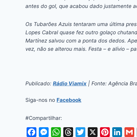
antes do gol, que acabou dado justamente ao
Os Tubarões Azuis tentaram uma última pre
Lopes Cabral quase fez outro golaço chutan
Martínez salvou com a ponta dos dedos. Apes
vez, não se alterou mais. Festa – e alívio – 
Publicado:
Rádio Viamix
| Fonte: Agência Bra
Siga-nos no
Facebook
#Compartilhar:
F
M
W
T
T
X
Pi
Li