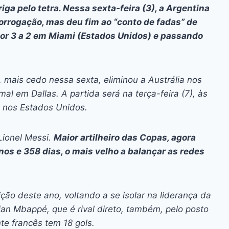
ai
p
ga pelo tetra. Nessa sexta-feira (3), a Argentina
y
orrogação, mas deu fim ao “conto de fadas” de
Li
r 3 a 2 em Miami (Estados Unidos) e passando
n
k
 mais cedo nessa sexta, eliminou a Austrália nos
al em Dallas. A partida será na terça-feira (7), às
m nos Estados Unidos.
Lionel Messi.
Maior artilheiro das Copas, agora
nos e 358 dias, o mais velho a balançar as redes
ção deste ano, voltando a se isolar na liderança da
lian Mbappé, que é rival direto, também, pelo posto
te francês tem 18 gols.