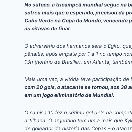
c
s
at
e
itt
er
k
No sufoco, a tricampeã mundial segue na bri
e
s
s
a
er
e
e
l
sofreu mais que o esperado, precisou da pr
b
e
A
d
st
dI
Cabo Verde na Copa do Mundo, vencendo po
às oitavas de final.
o
n
p
s
n
o
g
p
O adversário dos hermanos será o Egito, que,
k
er
pênaltis, após empate por 1 a 1 no tempo norm
13h (horário de Brasília), em Atlanta, també
Mais uma vez, a vitória teve participação de 
com 20 gols, o atacante se tornou, aos 38 a
em um jogo eliminatório de Mundial.
O camisa 10 fez o sétimo gol dele na competi
artilharia. O argentino tem um a mais que Ky
de goleador da história das Copas – o atacan