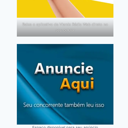
Baixe o aplicativo da Viamix Rádio Web direto no
seu celular
Espaço disponível para seu anúncio