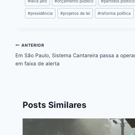
o
n
p
s
n
#
lava jato
#
orçamento público
#
partidos político
o
g
p
#
presidência
#
projetos de lei
#
reforma política
k
er
ANTERIOR
Em São Paulo, Sistema Cantareira passa a opera
em faixa de alerta
Posts Similares