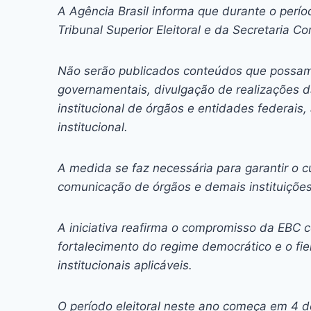
c
s
at
e
itt
er
k
A Agência Brasil informa que durante o perío
e
s
s
a
er
e
e
l
Tribunal Superior Eleitoral e da Secretaria 
b
e
A
d
st
dI
o
n
p
s
n
Não serão publicados conteúdos que possam
governamentais, divulgação de realizações d
o
g
p
institucional de órgãos e entidades federais
k
er
institucional.
A medida se faz necessária para garantir o
comunicação de órgãos e demais instituições
A iniciativa reafirma o compromisso da EBC 
fortalecimento do regime democrático e o fie
institucionais aplicáveis.
O período eleitoral neste ano começa em 4 de