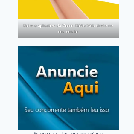
Baixe o aplicativo da Viamix Rádio Web direto no
seu celular
Espaço disponível para seu anúncio