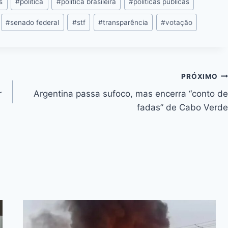
n
s
#
política
#
política brasileira
#
políticas públicas
k
#
senado federal
#
stf
#
transparência
#
votação
PRÓXIMO
r
Argentina passa sufoco, mas encerra “conto de
fadas” de Cabo Verde