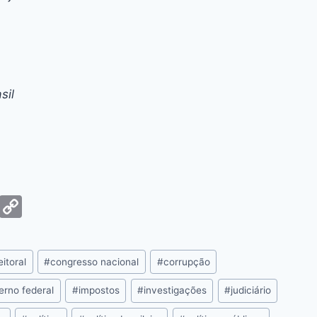
sil
G
C
m
o
ai
p
itoral
#
congresso nacional
#
corrupção
y
Li
erno federal
#
impostos
#
investigações
#
judiciário