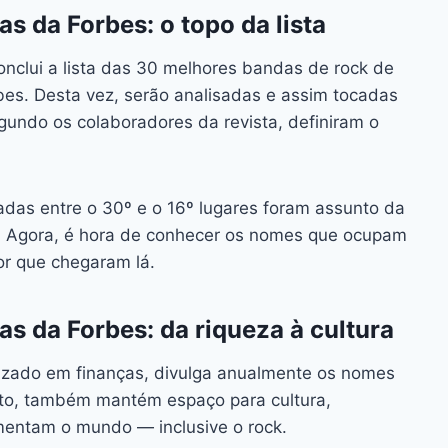
ai
p
s da Forbes: o topo da lista
y
clui a lista das 30 melhores bandas de rock de
Li
bes. Desta vez, serão analisadas e assim tocadas
n
undo os colaboradores da revista, definiram o
k
das entre o 30º e o 16º lugares foram assunto da
. Agora, é hora de conhecer os nomes que ocupam
r que chegaram lá.
s da Forbes: da riqueza à cultura
alizado em finanças, divulga anualmente os nomes
nto, também mantém espaço para cultura,
entam o mundo — inclusive o rock.