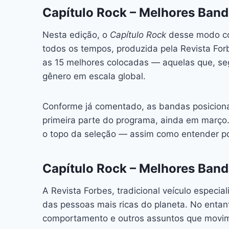
c
s
at
e
itt
er
k
Capítulo Rock – Melhores Banda
e
s
s
a
er
e
e
l
Nesta edição, o
b
e
A
Capítulo Rock
d
desse modo con
st
dI
todos os tempos, produzida pela Revista For
o
n
p
s
n
as 15 melhores colocadas — aquelas que, seg
o
g
p
gênero em escala global.
k
er
Conforme já comentado, as bandas posiciona
primeira parte do programa, ainda em março
o topo da seleção — assim como entender po
Capítulo Rock – Melhores Banda
A Revista Forbes, tradicional veículo especi
das pessoas mais ricas do planeta. No enta
comportamento e outros assuntos que movim