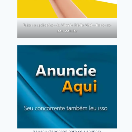
Baixe o aplicativo da Viamix Rádio Web direto no
seu celular
Espaço disponível para seu anúncio