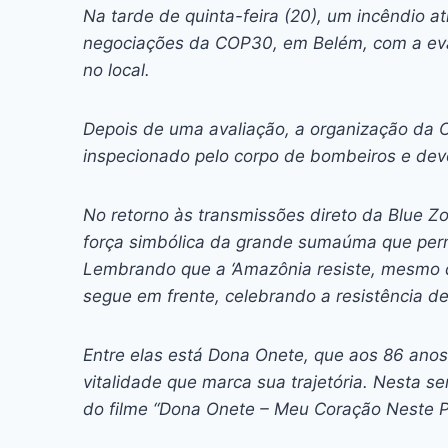
c
s
at
e
itt
er
k
Na tarde de quinta-feira (20), um incêndio at
e
s
s
a
er
e
e
l
negociações da COP30, em Belém, com a eva
b
e
A
d
st
dI
no local.
o
n
p
s
n
Depois de uma avaliação, a organização da Co
o
g
p
inspecionado pelo corpo de bombeiros e devo
k
er
No retorno às transmissões direto da Blue Zo
força simbólica da grande sumaúma que perm
Lembrando que a ‘Amazônia resiste, mesmo qu
segue em frente, celebrando a resistência de
Entre elas está Dona Onete, que aos 86 ano
vitalidade que marca sua trajetória. Nesta 
do filme “Dona Onete – Meu Coração Neste P