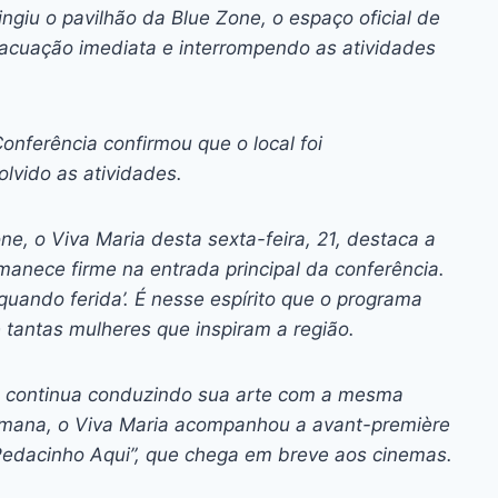
ai
p
ingiu o pavilhão da Blue Zone, o espaço oficial de
y
cuação imediata e interrompendo as atividades
Li
n
nferência confirmou que o local foi
k
lvido as atividades.
ne, o Viva Maria desta sexta-feira, 21, destaca a
anece firme na entrada principal da conferência.
ando ferida’. É nesse espírito que o programa
 tantas mulheres que inspiram a região.
s continua conduzindo sua arte com a mesma
semana, o Viva Maria acompanhou a avant-première
edacinho Aqui”, que chega em breve aos cinemas.