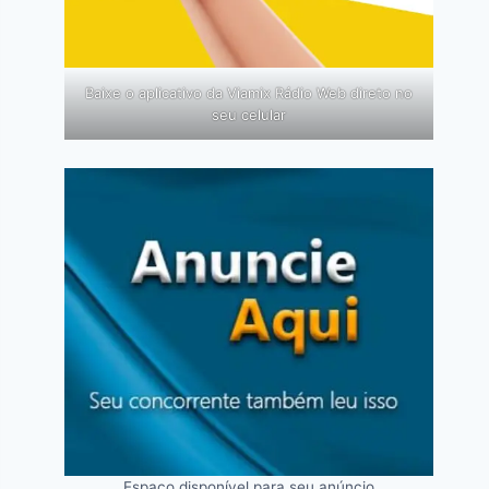
Baixe o aplicativo da Viamix Rádio Web direto no
seu celular
Espaço disponível para seu anúncio