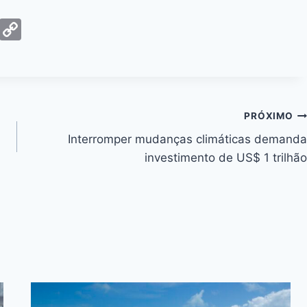
G
C
m
o
ai
p
y
Li
PRÓXIMO
n
Interromper mudanças climáticas demanda
k
investimento de US$ 1 trilhão