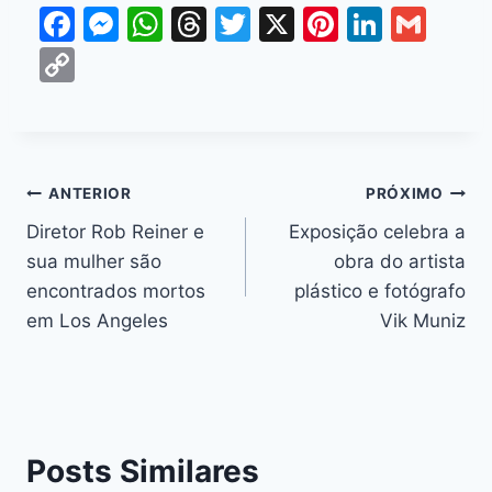
F
M
W
T
T
X
Pi
Li
G
a
e
h
hr
w
nt
n
m
C
c
s
at
e
itt
er
k
ai
o
e
s
s
a
er
e
e
l
p
b
e
A
d
st
dI
y
o
n
p
s
n
Li
ANTERIOR
PRÓXIMO
o
g
p
n
Diretor Rob Reiner e
Exposição celebra a
k
er
sua mulher são
obra do artista
k
encontrados mortos
plástico e fotógrafo
em Los Angeles
Vik Muniz
Posts Similares