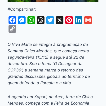
#Compartilhar:
F
M
W
T
T
X
Pi
Li
G
a
e
h
hr
w
nt
n
m
C
c
s
at
e
itt
er
k
ai
o
e
s
s
a
er
e
e
l
p
O Viva Maria se integra à programação da
b
e
A
d
st
dI
y
Semana Chico Mendes, que começa nesta
o
n
p
s
n
Li
segunda-feira (15/12) e segue até 22 de
o
g
p
dezembro. Sob o tema “O Desaguar da
n
COP30”, a semana marca o retorno das
k
er
k
grandes discussões globais ao território de
quem defende a floresta e a vida.
A agenda em Xapuri, no Acre, terra de Chico
Mendes, começa com a Feira de Economia