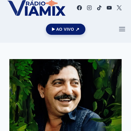
▶️ AO VIVO