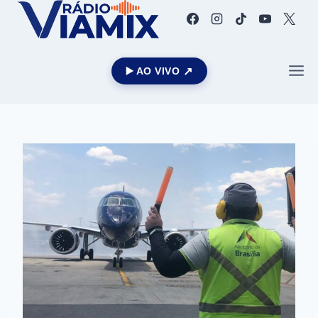
▶️ AO VIVO