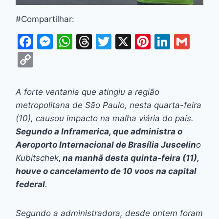
#Compartilhar:
F
M
W
T
T
X
Pi
Li
G
a
e
h
hr
w
nt
n
m
C
c
s
at
e
itt
er
k
ai
o
e
s
s
a
er
e
e
l
p
A forte ventania que atingiu a região
b
e
A
d
st
dI
y
metropolitana de São Paulo, nesta quarta-feira
o
n
p
s
n
Li
(10), causou impacto na malha viária do país.
o
g
p
Segundo a Inframerica, que administra o
n
Aeroporto Internacional de Brasília Juscelin
o
k
er
k
Kubitschek
, na manhã desta quinta-feira (11),
houve o cancelamento de 10 voos na capital
federal
.
Segundo a administradora, desde ontem foram