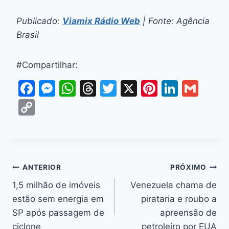
Publicado:
Viamix Rádio Web
| Fonte: Agência
Brasil
#Compartilhar:
F
M
W
T
T
X
Pi
Li
G
a
e
h
hr
w
nt
n
m
C
c
s
at
e
itt
er
k
ai
o
e
s
s
a
er
e
e
l
p
b
e
A
d
st
dI
y
o
n
p
s
n
Li
ANTERIOR
PRÓXIMO
o
g
p
n
1,5 milhão de imóveis
Venezuela chama de
k
er
estão sem energia em
pirataria e roubo a
k
SP após passagem de
apreensão de
ciclone
petroleiro por EUA