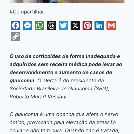
#Compartilhar:
F
M
W
T
T
X
Pi
Li
G
a
e
h
hr
w
nt
n
m
C
c
s
at
e
itt
er
k
ai
o
e
s
s
a
er
e
e
l
p
O uso de corticoides de forma inadequada e
b
e
A
d
st
dI
y
adquiridos sem receita médica pode levar ao
o
n
p
s
n
Li
desenvolvimento e aumento de casos de
o
g
p
glaucoma.
O alerta é do presidente da
n
Sociedade Brasileira de Glaucoma (SBG),
k
er
k
Roberto Murad Vessani.
O glaucoma é uma doença que afeta o nervo
óptico, provocada pela elevação da pressão
ocular e não tem cura. Quando não é tratada,