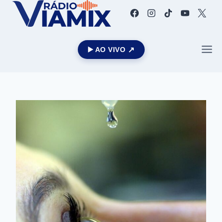
▶️ AO VIVO