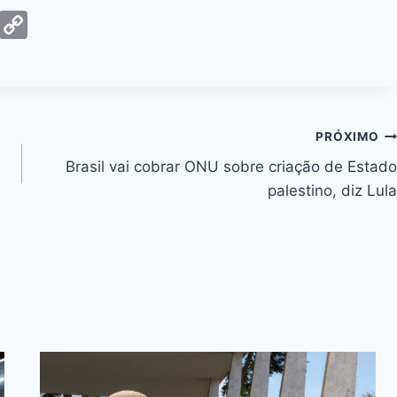
G
C
m
o
ai
p
y
Li
PRÓXIMO
n
Brasil vai cobrar ONU sobre criação de Estado
k
palestino, diz Lula