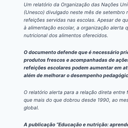
c
s
at
e
itt
er
k
Um relatório da Organização das Nações Unid
e
s
s
a
er
e
e
l
(Unesco) divulgado neste mês de setembro r
b
e
A
d
st
dI
refeições servidas nas escolas. Apesar de 
à alimentação escolar, a organização alerta 
o
n
p
s
n
nutricional dos alimentos oferecidos.
o
g
p
k
er
O documento defende que é necessário prio
produtos frescos e acompanhadas de açõe
refeições escolares podem aumentar em até
além de melhorar o desempenho pedagógic
O relatório alerta para a relação direta entre
que mais do que dobrou desde 1990, ao mes
global.
A publicação “
Educação e nutrição: aprend