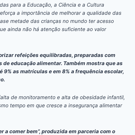
ai
p
as para a Educação, a Ciência e a Cultura
y
eforça a importância de melhorar a qualidade das
Li
quase metade das crianças no mundo ter acesso
que ainda não há atenção suficiente ao valor
n
k
rizar refeições equilibradas, preparadas com
s de educação alimentar. Também mostra que as
 9% as matrículas e em 8% a frequência escolar,
o.
 falta de monitoramento e alta de obesidade infantil,
mo tempo em que cresce a insegurança alimentar
er a comer bem
”, produzida em parceria com o