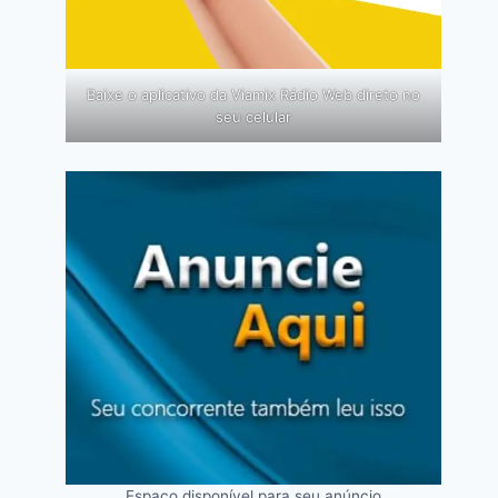
Baixe o aplicativo da Viamix Rádio Web direto no
seu celular
Espaço disponível para seu anúncio