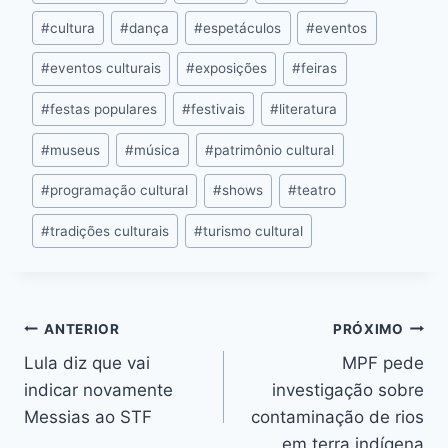
o
g
p
n
#
cultura
#
dança
#
espetáculos
#
eventos
k
er
k
#
eventos culturais
#
exposições
#
feiras
#
festas populares
#
festivais
#
literatura
#
museus
#
música
#
patrimônio cultural
#
programação cultural
#
shows
#
teatro
#
tradições culturais
#
turismo cultural
ANTERIOR
PRÓXIMO
Lula diz que vai
MPF pede
indicar novamente
investigação sobre
Messias ao STF
contaminação de rios
em terra indígena