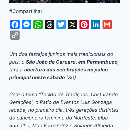
#Compartilhar:
F
M
W
T
T
X
Pi
Li
G
a
e
h
hr
w
nt
n
m
C
c
s
at
e
itt
er
k
ai
o
e
s
s
a
er
e
e
l
p
Um dos festejos juninos mais tradicionais do
b
e
A
d
st
dI
y
país, o
São João de Caruaru, em Pernambuco
,
o
n
p
s
n
Li
fará a
abertura das celebrações no palco
o
g
p
principal neste sábado
(30).
n
k
er
k
Com o tema “Tecido de Tradições, Costurando
Gerações”, o Pátio de Eventos Luiz Gonzaga
recebe, no primeiro dia, três gerações distintas
do cancioneiro feminino do Nordeste: Elba
Ramalho, Mari Fernandez e Solange Almeida.