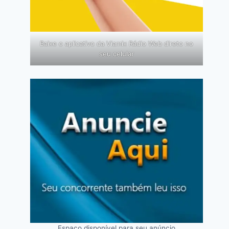
Baixe o aplicativo da Viamix Rádio Web direto no
seu celular
Espaço disponível para seu anúncio