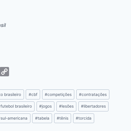
sil
G
C
m
o
ai
p
 brasileiro
#
cbf
#
competições
#
contratações
y
Li
#
futebol brasileiro
#
jogos
#
lesões
#
libertadores
n
#
sul-americana
#
tabela
#
tênis
#
torcida
k