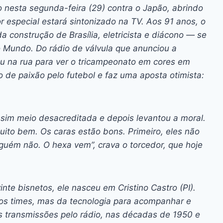
ai
p
 nesta segunda-feira (29) contra o Japão, abrindo
y
especial estará sintonizado na TV. Aos 91 anos, o
Li
a construção de Brasília, eletricista e diácono — se
 Mundo. Do rádio de válvula que anunciou a
n
ou na rua para ver o tricampeonato em cores em
k
de paixão pelo futebol e faz uma aposta otimista:
ssim meio desacreditada e depois levantou a moral.
ito bem. Os caras estão bons. Primeiro, eles não
nguém não. O hexa vem”, crava o torcedor, que hoje
inte bisnetos, ele nasceu em Cristino Castro (PI).
s times, mas da tecnologia para acompanhar e
 as transmissões pelo rádio, nas décadas de 1950 e