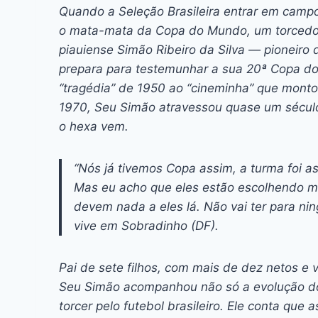
c
s
at
e
itt
er
k
Quando a Seleção Brasileira entrar em campo
e
s
s
a
er
e
e
l
o mata-mata da Copa do Mundo, um torcedor 
b
e
A
d
st
dI
piauiense Simão Ribeiro da Silva — pioneiro d
prepara para testemunhar a sua 20ª Copa do
o
n
p
s
n
“tragédia” de 1950 ao “cineminha” que mont
o
g
p
1970, Seu Simão atravessou quase um século 
k
er
o hexa vem.
“Nós já tivemos Copa assim, a turma foi a
Mas eu acho que eles estão escolhendo mu
devem nada a eles lá. Não vai ter para ni
vive em Sobradinho (DF).
Pai de sete filhos, com mais de dez netos e v
Seu Simão acompanhou não só a evolução do
torcer pelo futebol brasileiro. Ele conta que