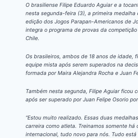
c
s
at
e
itt
er
k
O brasiliense Filipe Eduardo Aguiar e a toca
e
s
s
a
er
e
e
l
nesta segunda-feira (3), a primeira medalha 
b
e
A
d
st
dI
edição dos Jogos Parapan-Americanos de Jov
integra o programa de provas da competição 
o
n
p
s
n
Chile.
o
g
p
k
er
Os brasileiros, ambos de 18 anos de idade, 
equipe mista após serem superados na decisã
formada por Maira Alejandra Rocha e Juan Fe
Também nesta segunda, Filipe Aguiar ficou 
após ser superado por Juan Felipe Osorio por
“Estou muito realizado. Essas duas medalhas
carreira como atleta. Treinamos somente há 
internacional, tudo novo para nós. Tudo está