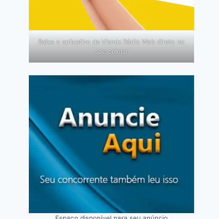
Baixe o aplicativo da Viamix Rádio Web direto no
seu celular
Espaço disponível para seu anúncio