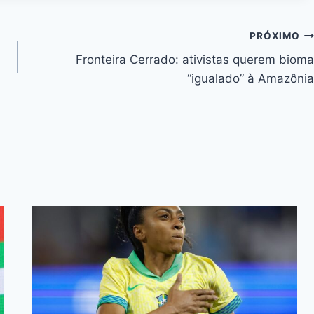
y
Li
PRÓXIMO
n
Fronteira Cerrado: ativistas querem bioma
k
“igualado” à Amazônia