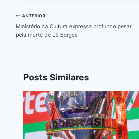
e
s
s
a
er
e
e
l
b
e
A
d
st
dI
ANTERIOR
o
n
p
s
n
Ministério da Cultura expressa profundo pesar
o
g
p
pela morte de Lô Borges
k
er
Posts Similares