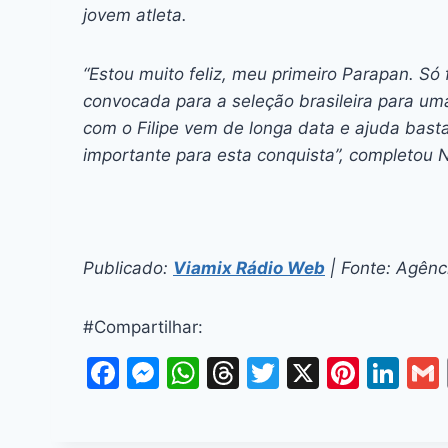
jovem atleta.
“Estou muito feliz, meu primeiro Parapan. S
convocada para a seleção brasileira para um
com o Filipe vem de longa data e ajuda basta
importante para esta conquista”, completou N
Publicado:
Viamix Rádio Web
| Fonte: Agênci
#Compartilhar:
F
M
W
T
T
X
Pi
Li
a
e
h
hr
w
nt
n
c
s
at
e
itt
er
k