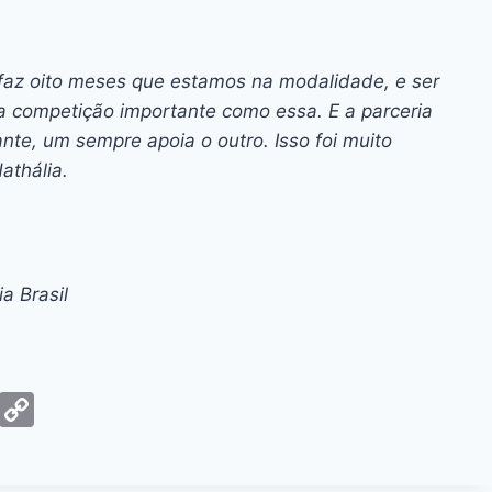
ó faz oito meses que estamos na modalidade, e ser
a competição importante como essa. E a parceria
nte, um sempre apoia o outro. Isso foi muito
athália.
a Brasil
G
C
m
o
ai
p