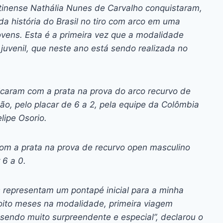
ai
p
ntinense Nathália Nunes de Carvalho conquistaram,
y
da história do Brasil no tiro com arco em uma
Li
ens. Esta é a primeira vez que a modalidade
juvenil, que neste ano está sendo realizada no
n
k
ficaram com a prata na prova do arco recurvo de
o, pelo placar de 6 a 2, pela equipe da Colômbia
lipe Osorio.
com a prata na prova de recurvo open masculino
 6 a 0.
 representam um pontapé inicial para a minha
oito meses na modalidade, primeira viagem
 sendo muito surpreendente e especial”, declarou o