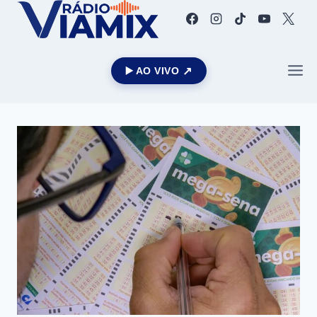
▶️ AO VIVO