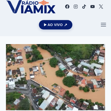
▶️ AO VIVO