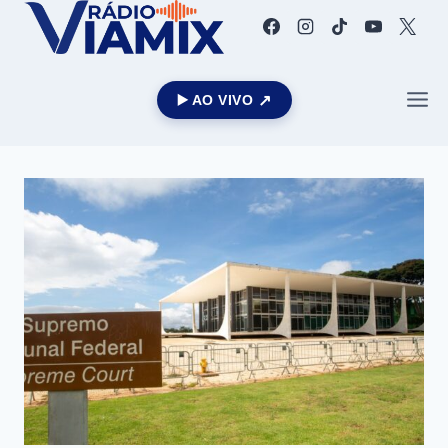
▶️ AO VIVO