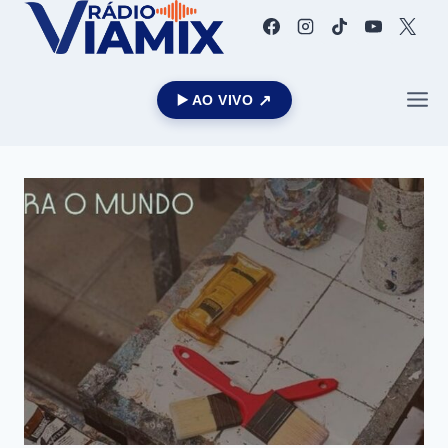
▶️ AO VIVO