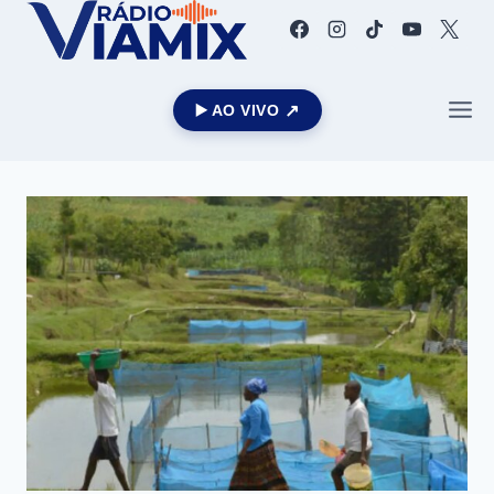
▶️ AO VIVO