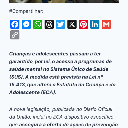
#Compartilhar:
F
M
W
T
T
X
Pi
Li
G
a
e
h
hr
w
nt
n
m
C
c
s
at
e
itt
er
k
ai
o
e
s
s
a
er
e
e
l
p
Crianças e adolescentes passam a ter
b
e
A
d
st
dI
y
garantido, por lei, o acesso a programas de
o
n
p
s
n
Li
saúde mental no Sistema Único de Saúde
o
g
p
(SUS). A medida está prevista na Lei nº
n
15.413, que altera o Estatuto da Criança e do
k
er
k
Adolescente (ECA).
A nova legislação, publicada no Diário Oficial
da União, inclui no ECA dispositivo específico
que
assegura a oferta de ações de prevenção