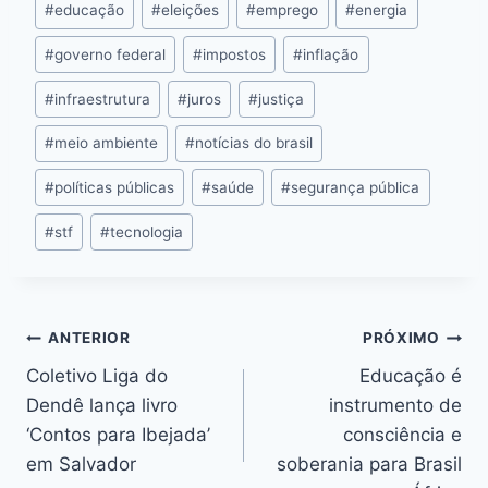
k
#
educação
#
eleições
#
emprego
#
energia
#
governo federal
#
impostos
#
inflação
#
infraestrutura
#
juros
#
justiça
#
meio ambiente
#
notícias do brasil
#
políticas públicas
#
saúde
#
segurança pública
#
stf
#
tecnologia
ANTERIOR
PRÓXIMO
Coletivo Liga do
Educação é
Dendê lança livro
instrumento de
‘Contos para Ibejada’
consciência e
em Salvador
soberania para Brasil