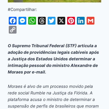
#Compartilhar:
F
M
W
T
T
X
Pi
Li
G
a
e
h
hr
w
nt
n
m
C
c
s
at
e
itt
er
k
ai
o
e
s
s
a
er
e
e
l
p
O Supremo Tribunal Federal (STF) articula a
b
e
A
d
st
dI
y
adoção de providências legais cabíveis após
o
n
p
s
n
Li
a Justiça dos Estados Unidos determinar a
o
g
p
intimação pessoal do ministro Alexandre de
n
Moraes por e-mail.
k
er
k
Moraes é alvo de um processo movido pela
rede social Rumble na Justiça da Flórida. A
plataforma acusa o ministro de determinar a
suspensão de perfis de brasileiros que moram