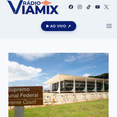
▶️ AO VIVO