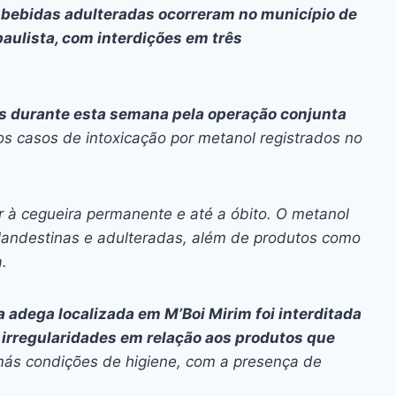
ai
p
e bebidas adulteradas ocorreram no município de
y
paulista, com interdições em três
Li
n
ais durante esta semana pela operação conjunta
k
 casos de intoxicação por metanol registrados no
r à cegueira permanente e até a óbito. O metanol
clandestinas e adulteradas, além de produtos como
.
a adega localizada em M’Boi Mirim foi interditada
 irregularidades em relação aos produtos que
ás condições de higiene, com a presença de