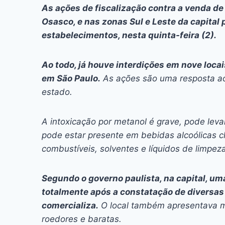
c
s
at
e
itt
er
k
As ações de fiscalização contra a venda d
e
s
s
a
er
e
e
l
Osasco, e nas zonas Sul e Leste da capital 
b
e
A
d
st
dI
estabelecimentos, nesta quinta-feira (2).
o
n
p
s
n
Ao todo, já houve interdições em nove loc
o
g
p
em São Paulo.
As ações são uma resposta aos
k
er
estado.
A intoxicação por metanol é grave, pode leva
pode estar presente em bebidas alcoólicas 
combustíveis, solventes e líquidos de limpeza
Segundo o governo paulista, na capital, um
totalmente após a constatação de diversas
comercializa.
O local também apresentava m
roedores e baratas.