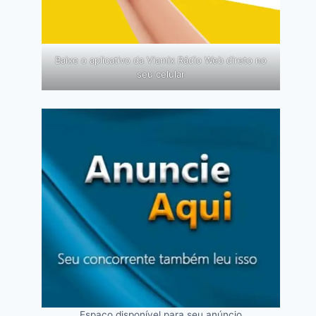
Baixe o aplicativo da Viamix Rádio Web direto no
seu celular
Espaço disponível para seu anúncio