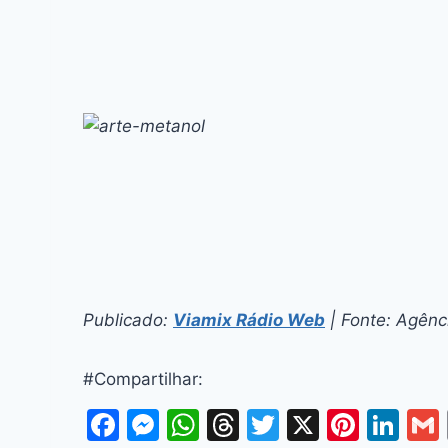
Publicado:
Viamix Rádio Web
| Fonte: Agênci
#Compartilhar:
F
M
W
T
T
X
Pi
Li