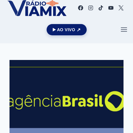
▶️ AO VIVO