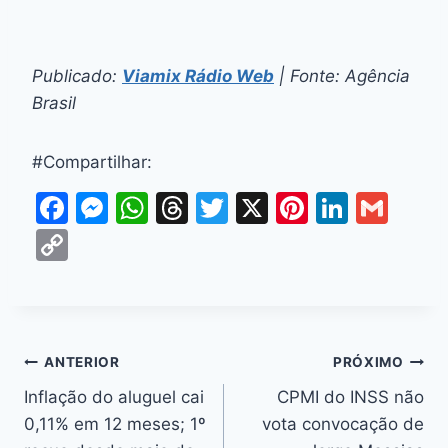
Publicado:
Viamix Rádio Web
| Fonte: Agência
Brasil
#Compartilhar:
F
M
W
T
T
X
Pi
Li
G
a
e
h
hr
w
nt
n
m
C
c
s
at
e
itt
er
k
ai
o
e
s
s
a
er
e
e
l
p
b
e
A
d
st
dI
y
o
n
p
s
n
Li
ANTERIOR
PRÓXIMO
o
g
p
n
Inflação do aluguel cai
CPMI do INSS não
k
er
0,11% em 12 meses; 1º
vota convocação de
k