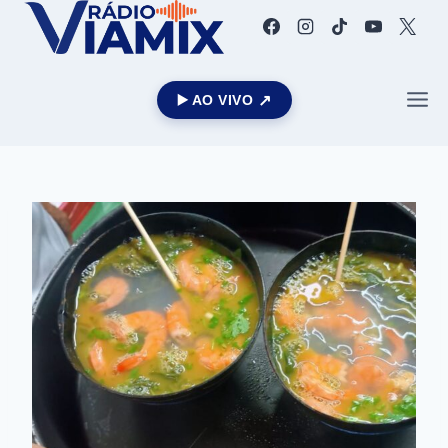
▶️ AO VIVO