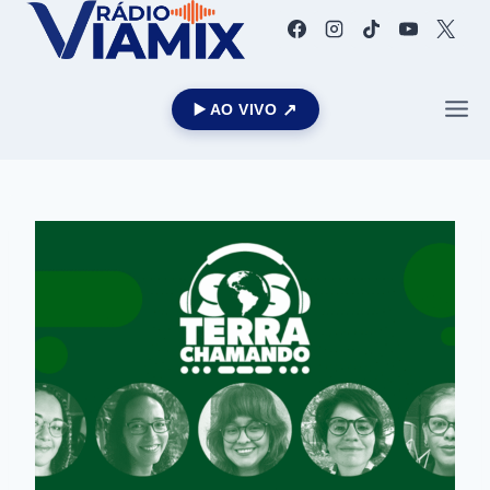
▶️ AO VIVO