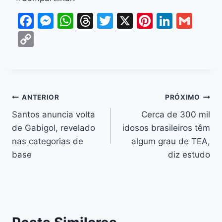
F
M
W
T
T
X
Pi
Li
G
a
e
h
hr
w
nt
n
m
C
c
s
at
e
itt
er
k
ai
o
e
s
s
a
er
e
e
l
p
b
e
A
d
st
dI
y
o
n
p
s
n
Li
ANTERIOR
PRÓXIMO
o
g
p
n
Santos anuncia volta
Cerca de 300 mil
k
er
de Gabigol, revelado
idosos brasileiros têm
k
nas categorias de
algum grau de TEA,
base
diz estudo