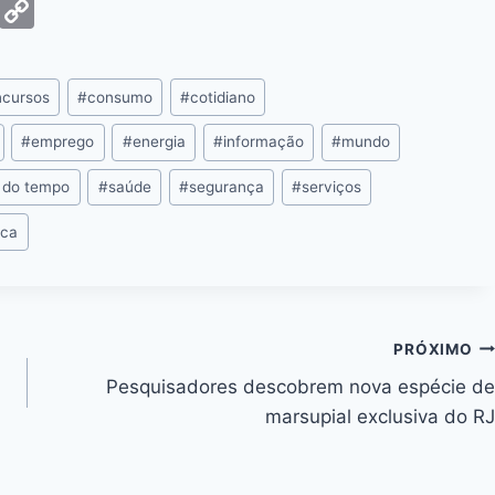
G
C
m
o
ai
p
cursos
#
consumo
#
cotidiano
y
Li
#
emprego
#
energia
#
informação
#
mundo
n
 do tempo
#
saúde
#
segurança
#
serviços
k
ica
PRÓXIMO
Pesquisadores descobrem nova espécie de
marsupial exclusiva do RJ