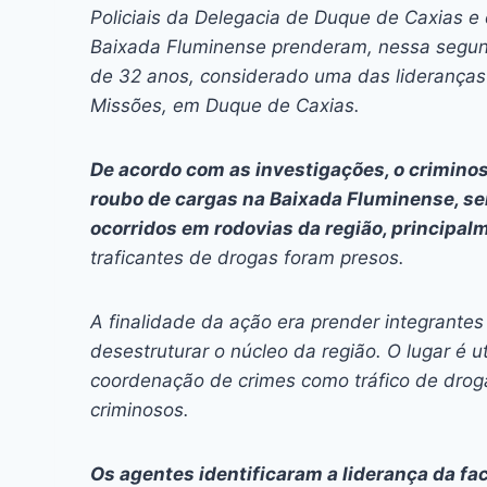
c
s
at
e
itt
er
k
Policiais da Delegacia de Duque de Caxias e
e
s
s
a
er
e
e
l
Baixada Fluminense prenderam, nessa segund
b
e
A
d
st
dI
de 32 anos, considerado uma das liderança
Missões, em Duque de Caxias.
o
n
p
s
n
o
g
p
De acordo com as investigações, o criminos
k
er
roubo de cargas na Baixada Fluminense, s
ocorridos em rodovias da região, principal
traficantes de drogas foram presos.
A finalidade da ação era prender integrant
desestruturar o núcleo da região. O lugar é u
coordenação de crimes como tráfico de droga
criminosos.
Os agentes identificaram a liderança da fac