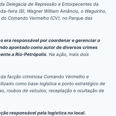
ai
p
 da Delegacia de Repressão a Entorpecentes da
y
a-feira (8), Wagner William Amâncio, o Waguinho,
Li
s do Comando Vermelho (CV), no Parque das
n
k
o era responsável por coordenar e gerenciar o
endo apontado como autor de diversos crimes
mente a Rio-Petrópolis
. Na ação, mais dois
es da facção criminosa Comando Vermelho e
tilizado como base logística e ponto estratégico de
s, roubos de veículos, receptação e ocultação de
ção responsável pela logística no local.