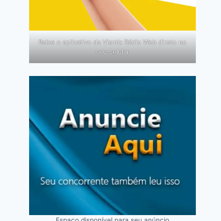
Baixe o aplicativo da Viamix Rádio Web direto no
seu celular
Espaço disponível para seu anúncio