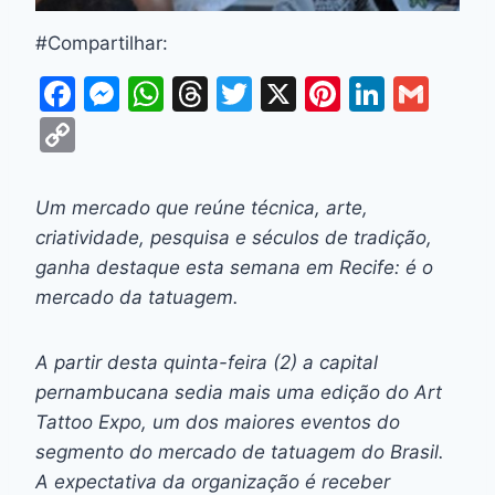
#Compartilhar:
F
M
W
T
T
X
Pi
Li
G
a
e
h
hr
w
nt
n
m
C
c
s
at
e
itt
er
k
ai
o
e
s
s
a
er
e
e
l
p
Um mercado que reúne técnica, arte,
b
e
A
d
st
dI
y
criatividade, pesquisa e séculos de tradição,
o
n
p
s
n
Li
ganha destaque esta semana em Recife: é o
o
g
p
mercado da tatuagem.
n
k
er
k
A partir desta quinta-feira (2) a capital
pernambucana sedia mais uma edição do Art
Tattoo Expo, um dos maiores eventos do
segmento do mercado de tatuagem do Brasil.
A expectativa da organização é receber