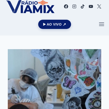
▶️ AO VIVO