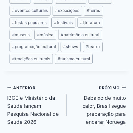
k
er
k
#
eventos culturais
#
exposições
#
feiras
#
festas populares
#
festivais
#
literatura
#
museus
#
música
#
patrimônio cultural
#
programação cultural
#
shows
#
teatro
#
tradições culturais
#
turismo cultural
ANTERIOR
PRÓXIMO
IBGE e Ministério da
Debaixo de muito
Saúde lançam
calor, Brasil segue
Pesquisa Nacional de
preparação para
Saúde 2026
encarar Noruega